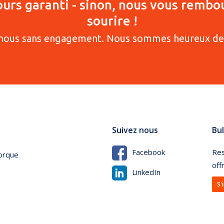
jours garanti - sinon, nous vous rembo
sourire !
nous sans engagement. Nous sommes heureux de 
Suivez nous
Bul
Res
Facebook
orque
off
LinkedIn
S'