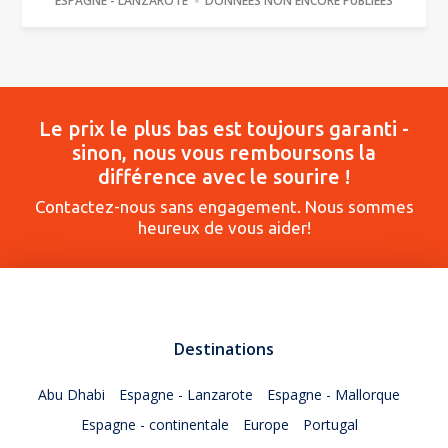
ESPAGNE - LANZAROTE
DONNÉES NON ENCORE PUBLIÉES
Le prix le plus bas est toujours garanti -
sinon, nous vous remboursons la
différence avec le sourire !
Contactez-nous sans engagement. Nous sommes
heureux de vous aider!
Destinations
Abu Dhabi
Espagne - Lanzarote
Espagne - Mallorque
Espagne - continentale
Europe
Portugal