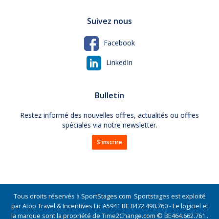
Suivez nous
Facebook
LinkedIn
Bulletin
Restez informé des nouvelles offres, actualités ou offres
spéciales via notre newsletter.
S'inscrire
Tous droits réservés à SportStages.com Sportstages est exploité
par Atop Travel & Incentives Lic A5941 BE 0472.490.760 - Le logiciel et
la marque sont la propriété de Time2Change.com © BE464.662.761 .