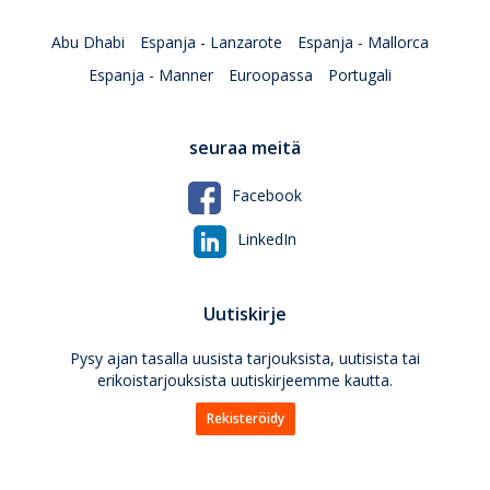
Abu Dhabi
Espanja - Lanzarote
Espanja - Mallorca
Espanja - Manner
Euroopassa
Portugali
seuraa meitä
Facebook
LinkedIn
Uutiskirje
Pysy ajan tasalla uusista tarjouksista, uutisista tai
erikoistarjouksista uutiskirjeemme kautta.
Rekisteröidy