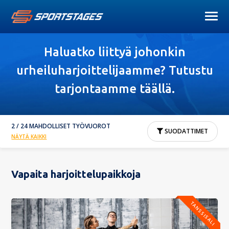
Haluatko liittyä johonkin
urheiluharjoittelijaamme? Tutustu
tarjontaamme täällä.
2 / 24 MAHDOLLISET TYÖVUOROT
SUODATTIMET
NÄYTÄ KAIKKI
Vapaita harjoittelupaikkoja
TANSSISALI