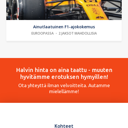
Ainutlaatuinen F1-ajokokemus
EUROOPASSA
2 JAKSOT MAHDOLLISIA
Halvin hinta on aina taattu - muuten
hyvitämme erotuksen hymyillen!
Ota yhteyttä ilman velvoitteita. Autamme
mielellämme!
Kohteet