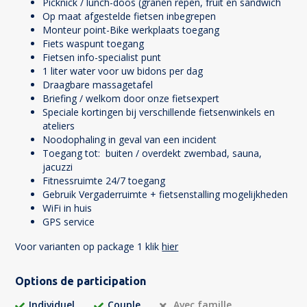
Picknick / lunch-doos (granen repen, fruit en sandwich
Op maat afgestelde fietsen inbegrepen
Monteur point-Bike werkplaats toegang
Fiets waspunt toegang
Fietsen info-specialist punt
1 liter water voor uw bidons per dag
Draagbare massagetafel
Briefing / welkom door onze fietsexpert
Speciale kortingen bij verschillende fietsenwinkels en
ateliers
Noodophaling in geval van een incident
Toegang tot: buiten / overdekt zwembad, sauna,
jacuzzi
Fitnessruimte 24/7 toegang
Gebruik Vergaderruimte + fietsenstalling mogelijkheden
WiFi in huis
GPS service
Voor varianten op package 1 klik
hier
Options de participation
Individuel
Couple
Avec famille