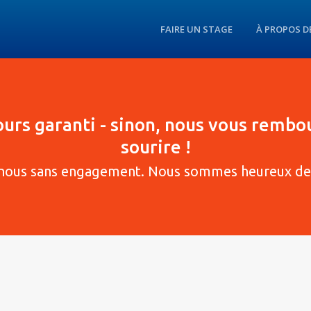
FAIRE UN STAGE
À PROPOS D
jours garanti - sinon, nous vous rembo
sourire !
nous sans engagement. Nous sommes heureux de 