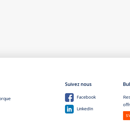
Suivez nous
Bul
Res
Facebook
orque
off
LinkedIn
S'