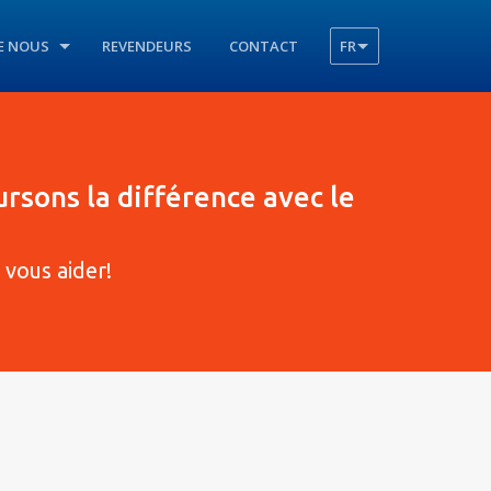
E NOUS
REVENDEURS
CONTACT
FR
ursons la différence avec le
vous aider!