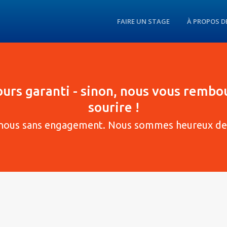
FAIRE UN STAGE
À PROPOS D
jours garanti - sinon, nous vous rembo
sourire !
nous sans engagement. Nous sommes heureux de 