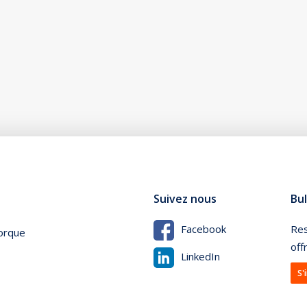
Suivez nous
Bul
Res
Facebook
orque
off
LinkedIn
S'