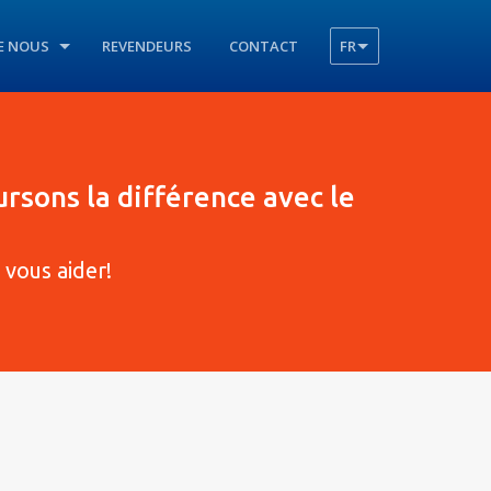
E NOUS
REVENDEURS
CONTACT
FR
ursons la différence avec le
vous aider!