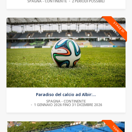
SPAGNA - CONTINENTE
2 PERIODI POSSIBILI
S
T
A
G
E
D
I
A
L
C
I
C
O
Paradiso del calcio ad Albir:...
SPAGNA - CONTINENTE
1 GENNAIO 2026 FINO 31 DICEMBRE 2026
TENNIS