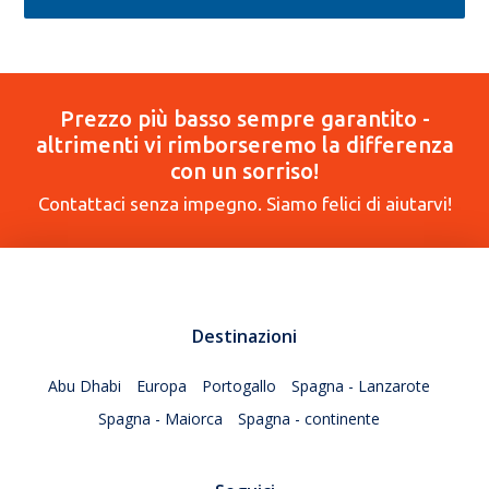
Prezzo più basso sempre garantito -
altrimenti vi rimborseremo la differenza
con un sorriso!
Contattaci senza impegno. Siamo felici di aiutarvi!
Destinazioni
Abu Dhabi
Europa
Portogallo
Spagna - Lanzarote
Spagna - Maiorca
Spagna - continente