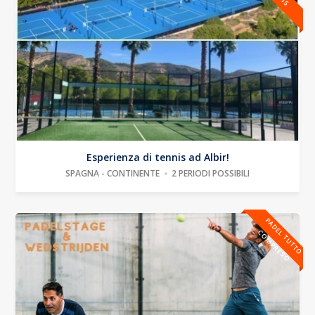
Esperienza di tennis ad Albir!
SPAGNA - CONTINENTE
2 PERIODI POSSIBILI
P
A
D
E
T
U
T
T
O
O
M
P
R
E
S
L
C
O