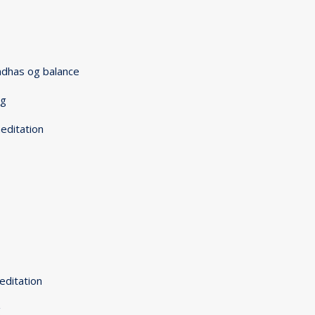
ndhas og balance
ng
editation
editation
g