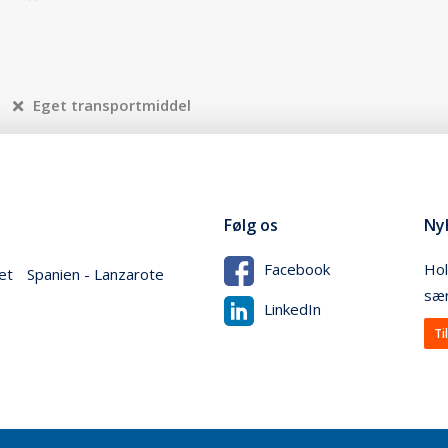
Eget transportmiddel
Følg os
Ny
Hol
Facebook
et
Spanien - Lanzarote
sær
LinkedIn
Ti