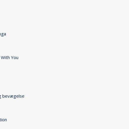
oga
 With You
og bevægelse
tion