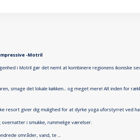
Impressive -Motril
genhed i Motril gør det nemt at kombinere regionens ikoniske se
turen, smage det lokale køkken... og meget mere! Alt inden for r
e resort giver dig mulighed for at dyrke yoga uforstyrret ved hav
 overnatter i smukke, rummelige værelser.
ndrede områder, vand, te ...