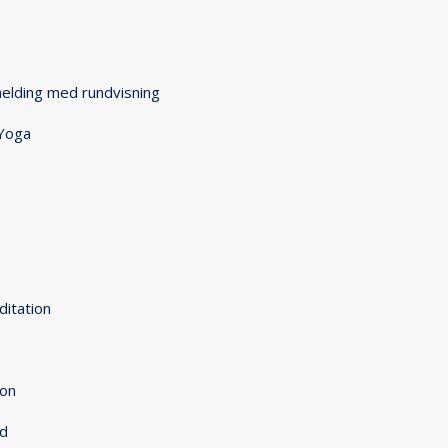
elding med rundvisning
 Yoga
itation
ion
ed