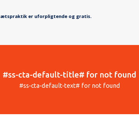
drætspraktik er uforpligtende og gratis.
#ss-cta-default-title# for not found
#ss-cta-default-text# for not found