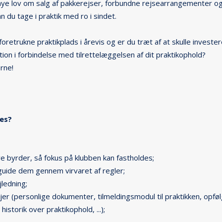
e lov om salg af pakkerejser, forbundne rejsearrangementer og 
du tage i praktik med ro i sindet.
 foretrukne praktikplads i årevis og er du træt af at skulle investere
ion i forbindelse med tilrettelæggelsen af dit praktikophold?
rne!
es?
e byrder, så fokus på klubben kan fastholdes;
guide dem gennem virvaret af regler;
jledning;
 (personlige dokumenter, tilmeldingsmodul til praktikken, opfølgn
istorik over praktikophold, ...);