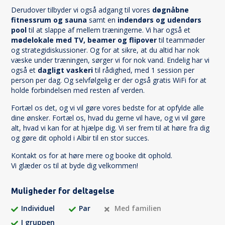
Derudover tilbyder vi også adgang til vores
døgnåbne
fitnessrum og sauna
samt en
indendørs og udendørs
pool
til at slappe af mellem træningerne. Vi har også et
mødelokale med TV, beamer og flipover
til teammøder
og strategidiskussioner. Og for at sikre, at du altid har nok
væske under træningen, sørger vi for nok vand. Endelig har vi
også et
dagligt vaskeri
til rådighed, med 1 session per
person per dag. Og selvfølgelig er der også gratis WiFi for at
holde forbindelsen med resten af verden.
Fortæl os det, og vi vil gøre vores bedste for at opfylde alle
dine ønsker. Fortæl os, hvad du gerne vil have, og vi vil gøre
alt, hvad vi kan for at hjælpe dig. Vi ser frem til at høre fra dig
og gøre dit ophold i Albir til en stor succes.
Kontakt os for at høre mere og booke dit ophold.
Vi glæder os til at byde dig velkommen!
Muligheder for deltagelse
Individuel
Par
Med familien
I gruppen