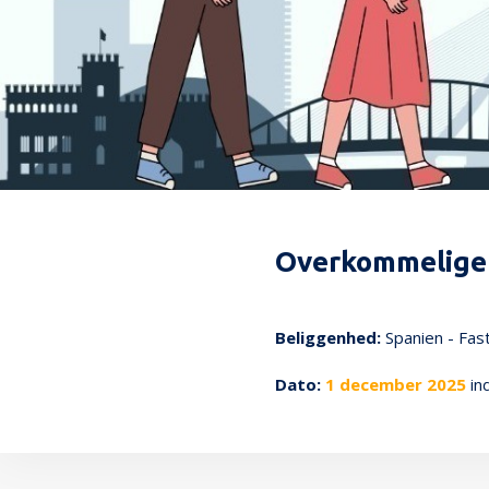
Overkommelige f
161
Beliggenhed:
Spanien - Fas
Dato:
1 december 2025
in