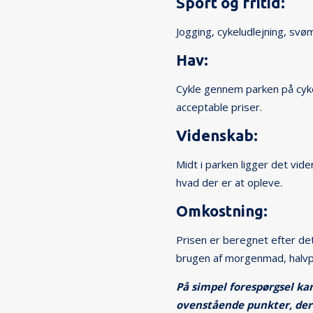
Sport og fritid:
Jogging, cykeludlejning, svø
Hav:
Cykle gennem parken på cyke
acceptable priser.
Videnskab:
Midt i parken ligger det vid
hvad der er at opleve.
Omkostning:
Prisen er beregnet efter det
brugen af morgenmad, halvpe
På simpel forespørgsel ka
ovenstående punkter, der 