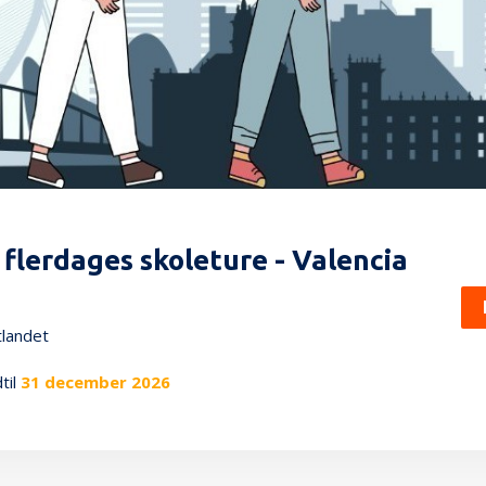
lerdages skoleture - Valencia
tlandet
dtil
31 december 2026