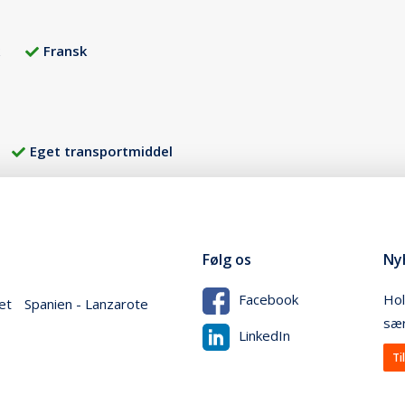
Fransk
Eget transportmiddel
Følg os
Ny
Hol
Facebook
et
Spanien - Lanzarote
sær
LinkedIn
Ti