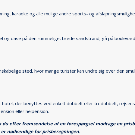
mning, karaoke og alle mulige andre sports- og afslapningsmulighe
l og dase på den rummelige, brede sandstrand, gå på boulevarden 
enskabelige sted, hvor mange turister kan undre sig over den smu
 hotel, der benyttes ved enkelt dobbelt eller tredobbelt, rejsens
nsion eller helpension.
n du efter fremsendelse af en forespørgsel modtage en pris
er nødvendige for prisberegningen.