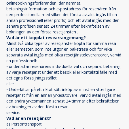
onlinebokningsförfaranden, där namnet, 
betalningsinformation och e-postadress för resenären från 
den professionella med vilken det första avtalet ingås till en 
annan professionell (eller proffs) och ett avtal ingås med den 
senare proffsen senast 24 timmar efter bekräftelsen av 
bokningen av den första resetjänsten .
Vad är ett kopplat researrangemang?
Minst två olika typer av resetjänster köpta för samma resa 
eller semester, som inte utgör en paketresa och för vilka 
separata avtal ingås med olika resetjänsteleverantörer, varvid 
en professionell:
• underlättar resenärens individuella val och separat betalning 
av varje resetjänst under ett besök eller kontakttillfälle med 
det egna försäljningsstället
eller
• Underlättar på ett riktat sätt inköp av minst en ytterligare 
resetjänst från en annan yrkesutövare, varvid avtal ingås med 
den andra yrkesmannen senast 24 timmar efter bekräftelsen 
av bokningen av den första resan
service.
Vad är en resetjänst?
a) Persontransport.