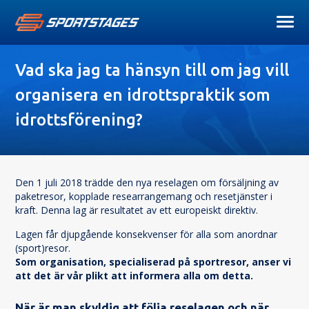
Vad ska jag ta hänsyn till om jag vill
organisera en idrottspraktik som
idrottsförening?
Den 1 juli 2018 trädde den nya reselagen om försäljning av
paketresor, kopplade researrangemang och resetjänster i
kraft. Denna lag är resultatet av ett europeiskt direktiv.
Lagen får djupgående konsekvenser för alla som anordnar 
(sport)resor.
Som organisation, specialiserad på sportresor, anser vi 
att det är vår plikt att informera alla om detta.
När är man skyldig att följa reselagen och när