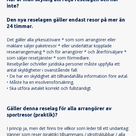
inte?
Den nya reselagen gäller endast resor på mer än
24 timmar.
Det gäller alla yrkesutövare * som som arrangörer eller
mäklare säljer paketresor * eller underlättar kopplade
researrangemang * och för arrangörer * och återförsäljare *
som säljer resetjänster * som förmedlare.
Resebyråer och/eller juridiska personer måste uppfylla ett 
antal skyldigheter i ovanstående fall:
• De har en skyldighet att tillhandahålla information före avtal.
• Måste ha en insolvensförsäkring.
• Ska utföra avtalet korrekt och fullständigt.
Gäller denna reselag för alla arrangörer av
sportresor (praktik)?
I princip ja, men det finns tre villkor som leder till ett undantag:
Vänner som reser (praktik) tillsammans / idrottsklubbar / alla 