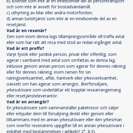
b) Boende som inte är en inneboende del av persontransport 
och som inte är avsett för bostadsändamål.
c) uthyrning av bilar eller andra motorfordon;
d) annan turisttjänst som inte är en inneboende del av en 
resetjänst.
Vad är en resenär?
Den som inom denna lags tillämpningsområde vill träffa avtal 
eller som har rätt att resa med stöd av redan ingånget avtal.
Vad är ett proffs?
Varje fysisk eller juridisk person, privat eller offentlig, som 
agerar i samband med avtal som omfattas av denna lag, 
inklusive genom annan person som agerar för dennes räkning 
eller för dennes räkning, inom ramen för sin 
näringsverksamhet, affär, hantverk eller yrkesverksamhet, 
oavsett om han agerar som arrangör, återförsäljare, 
yrkesutövare som underlättar ett kopplat researrangemang 
eller resetjänsteleverantör.
Vad är en arrangör?
En yrkesutövare som sammanställer paketresor och säljer 
eller erbjuder dem till försäljning direkt eller genom eller 
tillsammans med en annan yrkesutövare eller den yrkesman 
som överför resenärens uppgifter till en annan yrkesutövare i 
enlighet med bestämmelsen i artikeln? 2°, b.5).