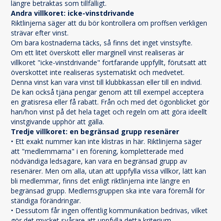
längre betraktas som tillfälligt.
Andra villkoret: icke-vinstdrivande
Riktlinjerna säger att du bör kontrollera om proffsen verkligen 
strävar efter vinst.
Om bara kostnaderna täcks, så finns det inget vinstsyfte.
Om ett litet överskott eller marginell vinst realiseras är 
villkoret "icke-vinstdrivande" fortfarande uppfyllt, förutsatt att 
överskottet inte realiseras systematiskt och medvetet.
Denna vinst kan vara vinst till klubbkassan eller till en individ. 
De kan också tjäna pengar genom att till exempel acceptera 
en gratisresa eller få rabatt. Från och med det ögonblicket gör 
han/hon vinst på det hela taget och regeln om att göra ideellt 
vinstgivande upphör att gälla.
Tredje villkoret: en begränsad grupp resenärer
• Ett exakt nummer kan inte klistras in här. Riktlinjerna säger 
att "medlemmarna" i en förening, kompletterade med 
nödvändiga ledsagare, kan vara en begränsad grupp av 
resenärer. Men om alla, utan att uppfylla vissa villkor, lätt kan 
bli medlemmar, finns det enligt riktlinjerna inte längre en 
begränsad grupp. Medlemsgruppen ska inte vara föremål för 
ständiga förändringar.
• Dessutom får ingen offentlig kommunikation bedrivas, vilket 
gör det mycket svårare att uppfylla detta kriterium.