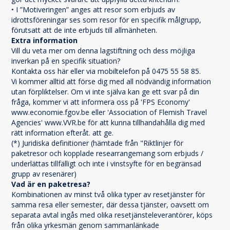
• I ”Motiveringen” anges att resor som erbjuds av 
idrottsföreningar ses som resor för en specifik målgrupp, 
förutsatt att de inte erbjuds till allmänheten.
Extra information
Vill du veta mer om denna lagstiftning och dess möjliga 
inverkan på en specifik situation?
Kontakta oss här eller via mobiltelefon på 0475 55 58 85.
Vi kommer alltid att förse dig med all nödvändig information 
utan förpliktelser. Om vi inte själva kan ge ett svar på din 
fråga, kommer vi att informera oss på 'FPS Economy' 
www.economie.fgov.be eller 'Association of Flemish Travel 
Agencies' www.VVR.be för att kunna tillhandahålla dig med 
rätt information efteråt. att ge.
(*) Juridiska definitioner (hämtade från "Riktlinjer för 
paketresor och kopplade researrangemang som erbjuds / 
underlättas tillfälligt och inte i vinstsyfte för en begränsad 
grupp av resenärer)
Vad är en paketresa?
Kombinationen av minst två olika typer av resetjänster för 
samma resa eller semester, där dessa tjänster, oavsett om 
separata avtal ingås med olika resetjänsteleverantörer, köps 
från olika yrkesmän genom sammanlänkade 