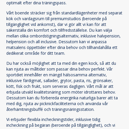
optimalt efter dina träningspass.
Vårt boende sträcker sig från standardlägenheter med separat
kök och vardagsrum till premiumstudios (beroende på
tillgänglighet vid ankomst), där vi gör allt vi kan för att
säkerställa din komfort och tillfredsställelse. Du kan välja
mellan olika ombordstigningsalternativ, inklusive halvpension,
helpension och all inclusive. Dessutom kan vi anpassa
matsalens öppettider efter dina behov och tillhandahålla ett
dedikerat område för ditt team.
Du har också möjlighet att ta med din egen kock, så att du
kan njuta av måltider som passar dina behov perfekt. Vår
sportdiet innehåller en mängd hälsosamma alternativ,
inklusive färdigmat, sallader, grytor, pasta, ris, grönsaker,
kött, fisk och frukt, som serveras dagligen. Vårt mål är att
erbjuda utvald kvalitetsnäring som möter idrottares behov.
Dessutom kan du förbereda energirika naturliga barer att ta
med dig, njuta av picknickfaciliteterna och använda vår
återhämtningsbuffé och träningsnäringsstation.
Vi erbjuder flexibla incheckningstider, inklusive tidig
incheckning på begäran (beroende på tillgänglighet), och vi