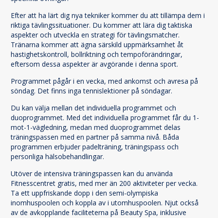
Efter att ha lärt dig nya tekniker kommer du att tillämpa dem i
riktiga tävlingssituationer. Du kommer att lära dig taktiska
aspekter och utveckla en strategi för tävlingsmatcher.
Tränarna kommer att ägna särskild uppmärksamhet åt
hastighetskontroll, bollriktning och tempoförändringar,
eftersom dessa aspekter är avgörande i denna sport.
Programmet pågår i en vecka, med ankomst och avresa på
söndag. Det finns inga tennislektioner på söndagar.
Du kan välja mellan det individuella programmet och
duoprogrammet. Med det individuella programmet får du 1-
mot-1-vägledning, medan med duoprogrammet delas
träningspassen med en partner på samma nivå. Båda
programmen erbjuder padelträning, träningspass och
personliga hälsobehandlingar.
Utöver de intensiva träningspassen kan du använda
Fitnesscentret gratis, med mer än 200 aktiviteter per vecka.
Ta ett uppfriskande dopp i den semi-olympiska
inomhuspoolen och koppla av i utomhuspoolen. Njut också
av de avkopplande faciliteterna på Beauty Spa, inklusive