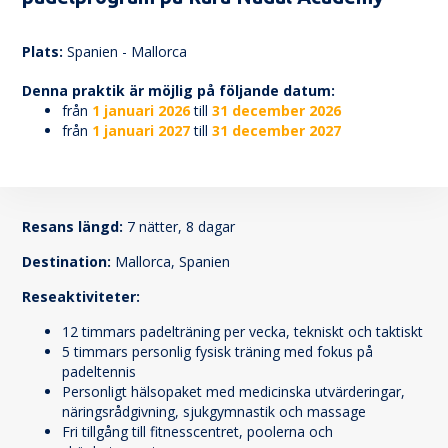
167
Plats:
Spanien - Mallorca
Denna praktik är möjlig på följande datum:
från
1 januari 2026
till
31 december 2026
från
1 januari 2027
till
31 december 2027
Resans längd:
7 nätter, 8 dagar
Destination:
Mallorca, Spanien
Reseaktiviteter:
12 timmars padelträning per vecka, tekniskt och taktiskt
5 timmars personlig fysisk träning med fokus på
padeltennis
Personligt hälsopaket med medicinska utvärderingar,
näringsrådgivning, sjukgymnastik och massage
Fri tillgång till fitnesscentret, poolerna och