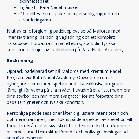
skönhetsspaet
Ingång till Rafa Nadal-museet
Officiellt välkomstpaket och personlig rapport om
utvärderingarna
Njut av en oförglömlig padelupplevelse på Mallorca med
intensiv träning, personlig vägledning och ett komplett
hälsopaket. Förbättra din padelteknik, stärk din fysiska
kondition och njut av faciliteterna på Rafa Nadal Academy.
Beskrivning:
Upptäck padelparadiset på Mallorca med Premium Padel
Program vid Rafa Nadal Academy. Oavsett om du är
nybörjare eller erfaren spelare är detta exklusiva program
lämpligt för vuxna på alla nivåer. Huvudmålet är att maximera
dina styrkor och minimera svagheter för att förbättra dina
padelfärdigheter och fysiska kondition.
Personliga paddelsessioner låter dig justera intensiteten och
optimera träningen, med fokus på de aspekter av spelet du vill
förbättra. Från defensiva skott till offensiva skott, du kommer
att arbeta med tekniskt utförande och bollvagnsövningar och
specifika övningar.