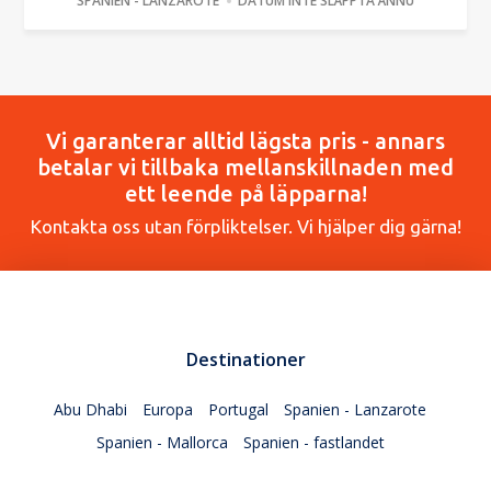
SPANIEN - LANZAROTE
DATUM INTE SLÄPPTA ÄNNU
Vi garanterar alltid lägsta pris - annars
betalar vi tillbaka mellanskillnaden med
ett leende på läpparna!
Kontakta oss utan förpliktelser. Vi hjälper dig gärna!
Destinationer
Abu Dhabi
Europa
Portugal
Spanien - Lanzarote
Spanien - Mallorca
Spanien - fastlandet