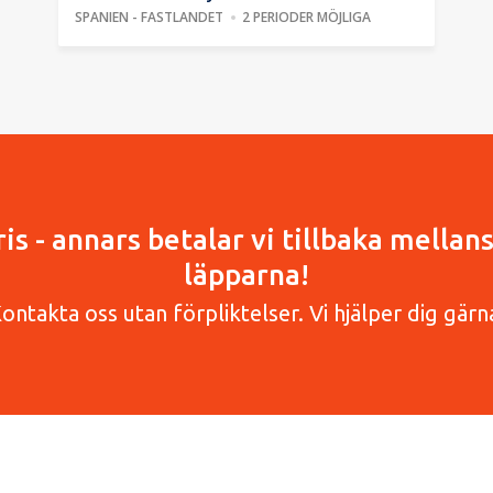
SPANIEN - FASTLANDET
2 PERIODER MÖJLIGA
pris - annars betalar vi tillbaka mella
läpparna!
ontakta oss utan förpliktelser. Vi hjälper dig gärn