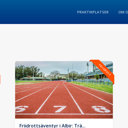
PRAKTIKPLATSER
OM O
FRIIDROTT
Friidrottsäventyr i Albir: Trä...