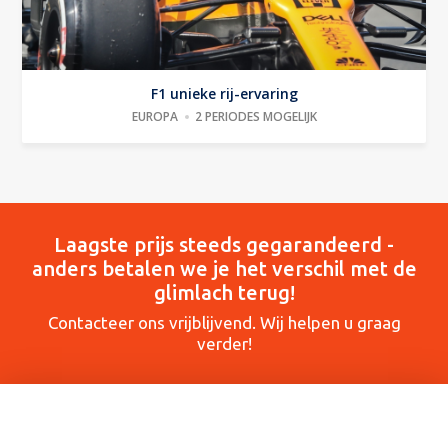
F1 unieke rij-ervaring
EUROPA
2 PERIODES MOGELIJK
Laagste prijs steeds gegarandeerd -
anders betalen we je het verschil met de
glimlach terug!
Contacteer ons vrijblijvend. Wij helpen u graag
verder!