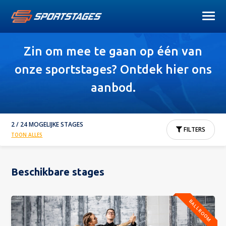
Zin om mee te gaan op één van
onze sportstages? Ontdek hier ons
aanbod.
2 / 24 MOGELIJKE STAGES
FILTERS
TOON ALLES
Beschikbare stages
BALLROOM