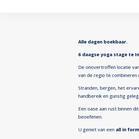
Alle dagen boekbaar.
6 daagse yoga stage te I
De onovertroffen locatie va
van de regio te combineren
Stranden, bergen, het ervare
handbereik en gunstig geleg
Een oase aan rust binnen di
beoefenen.
U geniet van een
all in for