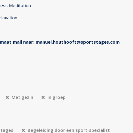
ness Meditation
laxation
p maat mail naar: manuel.houthooft@sportstages.com
Met gezin
In groep
stages
Begeleiding door een sport-specialist