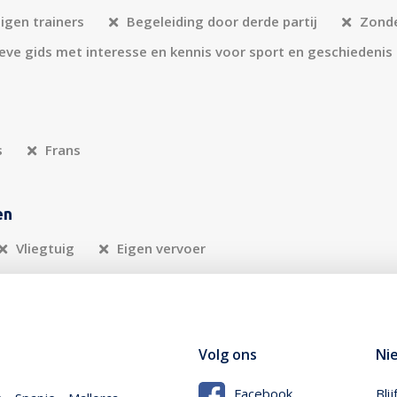
eigen trainers
Begeleiding door derde partij
Zonde
eve gids met interesse en kennis voor sport en geschiedenis
s
Frans
en
Vliegtuig
Eigen vervoer
Volg ons
Ni
Bli
Facebook