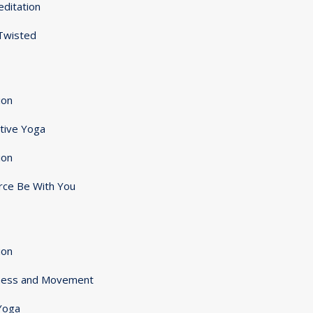
ditation
 Twisted
ion
tive Yoga
ion
rce Be With You
ion
lness and Movement
Yoga