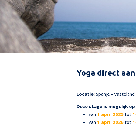
Yoga direct aan
74
Locatie:
Spanje - Vasteland
Deze stage is mogelijk o
van
1 april 2025
tot
1
van
1 april 2026
tot
1