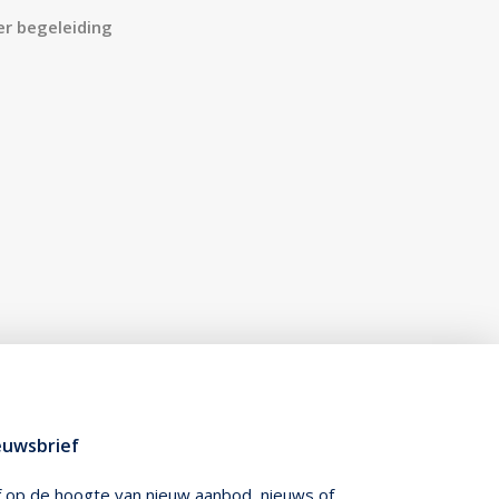
r begeleiding
euwsbrief
jf op de hoogte van nieuw aanbod, nieuws of