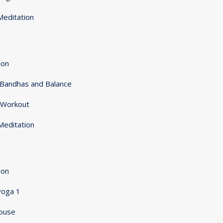
Meditation
ion
 Bandhas and Balance
r Workout
Meditation
ion
yoga 1
House