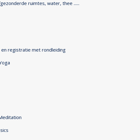
gezonderde ruimtes, water, thee ......
n registratie met rondleiding
 Yoga
Meditation
sics