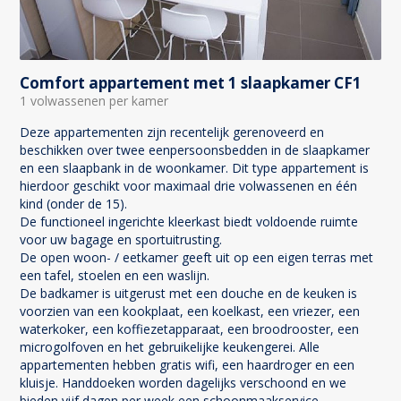
Comfort appartement met 1 slaapkamer CF1
1 volwassenen per kamer
Deze appartementen zijn recentelijk gerenoveerd en
beschikken over twee eenpersoonsbedden in de slaapkamer
en een slaapbank in de woonkamer. Dit type appartement is
hierdoor geschikt voor maximaal drie volwassenen en één
kind (onder de 15).
De functioneel ingerichte kleerkast biedt voldoende ruimte
voor uw bagage en sportuitrusting.
De open woon- / eetkamer geeft uit op een eigen terras met
een tafel, stoelen en een waslijn.
De badkamer is uitgerust met een douche en de keuken is
voorzien van een kookplaat, een koelkast, een vriezer, een
waterkoker, een koffiezetapparaat, een broodrooster, een
microgolfoven en het gebruikelijke keukengerei. Alle
appartementen hebben gratis wifi, een haardroger en een
kluisje. Handdoeken worden dagelijks verschoond en we
bieden vijf dagen per week een schoonmaakservice.