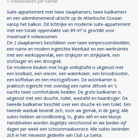
1 volwassenen per kamer
Suite-appartement met twee slaapkamers, twee badkamers
en een adembenemend uitzicht op de Atlantische Oceaan
vanop het balkon. Dit lichtrijke en moderne suite-appartement
met een totale oppervlakte van 89 m² is geschikt voor
maximaal 6 volwassenen.
De 2 slaapkamers beschikken over twee eenpersoonsbedden,
een ruime en modern ingerichte kleerkast en een werkruimte
met een werkoppervlak, een strijkijzer en strijkplank, een
stofzuiger en een droogrek.
De moderne keuken met hoge ontbijttafel is uitgerust met
een koelkast, een vriezer, een waterkoker, een broodrooster,
een koffiekan en een microgolfoven. De woonkamer is
praktisch ingericht met overdag een ruime zithoek en 's
nachts twee comfortabele bedden. De grote badkamer is
uitgerust met een douche, toilet, wastafel en haardroger. De
tweede badkamer beschikt over een douche en een toilet. Een
tweede wasbak bevindt zich, voor uw gemak, in de gang. Alle
suites hebben airconditioning, tv, gratis wifi en een kluisje.
Handdoeken worden dagelijks verschoond en we bieden vijf
dagen per week een schoonmaakservice. Alle suites bevinden
zich in het nieuwste gedeelte van Club La Santa.