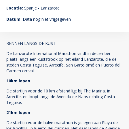
11
Locatie:
Spanje - Lanzarote
Datum:
Data nog niet vrijgegeven
RENNEN LANGS DE KUST
De Lanzarote International Marathon vindt in december
plaats langs een kuststrook op het eiland Lanzarote, die de
steden Costa Teguise, Arrecife, San Bartolomé en Puerto del
Carmen omvat.
10km lopen
De startlijn voor de 10 km afstand ligt bij The Marina, in
Arrecife, en loopt langs de Avenida de Naos richting Costa
Teguise.
21km lopen
De startlijn voor de halve marathon is gelegen aan Playa de
los Pocillos, in Puerto del Carmen. Het gaat langs de Avenida