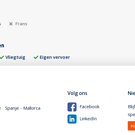
s
Frans
en
Vliegtuig
Eigen vervoer
Volg ons
Ni
Bli
Facebook
e
Spanje - Mallorca
spe
LinkedIn
In