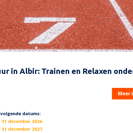
ur in Albir: Trainen en Relaxen ond
Meer 
p volgende datums:
t
31 december 2026
t
31 december 2027