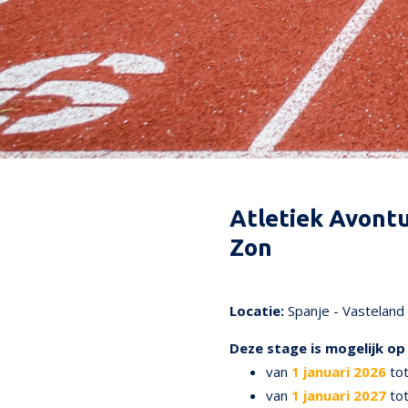
Atletiek Avontu
Zon
71
Locatie:
Spanje - Vasteland
Deze stage is mogelijk o
van
1 januari 2026
to
van
1 januari 2027
to