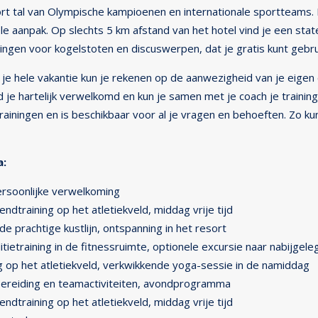
ort tal van Olympische kampioenen en internationale sportteams. 
ele aanpak. Op slechts 5 km afstand van het hotel vind je een state
ningen voor kogelstoten en discuswerpen, dat je gratis kunt gebruik
e hele vakantie kun je rekenen op de aanwezigheid van je eigen c
 je hartelijk verwelkomd en kun je samen met je coach je training
 trainingen en is beschikbaar voor al je vragen en behoeften. Zo ku
a:
rsoonlijke verwelkoming
ndtraining op het atletiekveld, middag vrije tijd
de prachtige kustlijn, ontspanning in het resort
itietraining in de fitnessruimte, optionele excursie naar nabijg
g op het atletiekveld, verkwikkende yoga-sessie in de namiddag
ereiding en teamactiviteiten, avondprogramma
ndtraining op het atletiekveld, middag vrije tijd