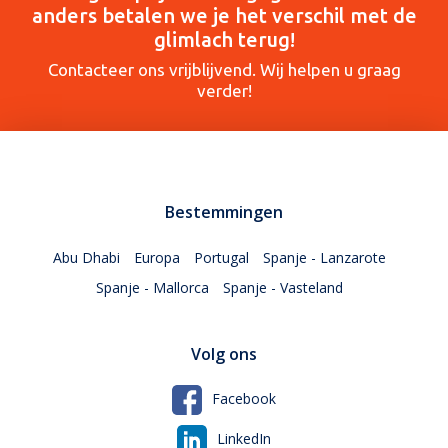
anders betalen we je het verschil met de
glimlach terug!
Contacteer ons vrijblijvend. Wij helpen u graag
verder!
Bestemmingen
Abu Dhabi
Europa
Portugal
Spanje - Lanzarote
Spanje - Mallorca
Spanje - Vasteland
Volg ons
Facebook
LinkedIn