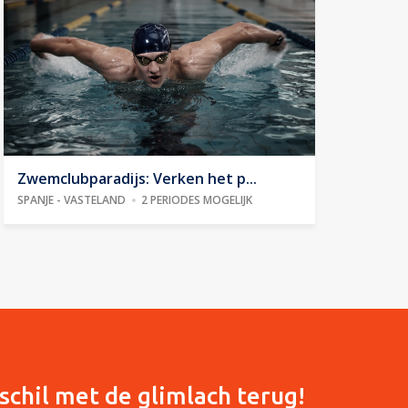
Zwemclubparadijs: Verken het p...
SPANJE - VASTELAND
2 PERIODES MOGELIJK
schil met de glimlach terug!