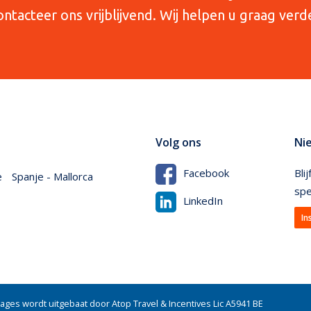
ntacteer ons vrijblijvend. Wij helpen u graag verd
Volg ons
Ni
Bli
Facebook
e
Spanje - Mallorca
spe
LinkedIn
In
es wordt uitgebaat door Atop Travel & Incentives Lic A5941 BE