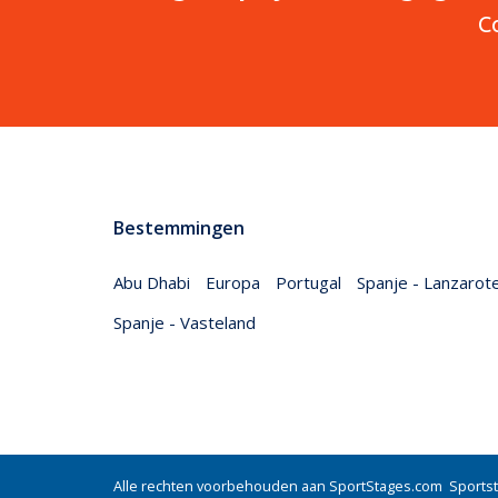
Co
Bestemmingen
Abu Dhabi
Europa
Portugal
Spanje - Lanzarot
Spanje - Vasteland
Alle rechten voorbehouden aan SportStages.com Sportstag