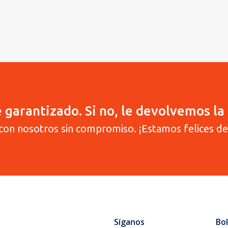
 garantizado. Si no, le devolvemos la 
con nosotros sin compromiso. ¡Estamos felices de
Síganos
Bol