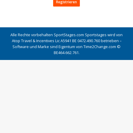
Registrieren
Alle Rechte vorbehalten SportStages.com Sportstages wird von
Atop Travel & Incentives Lic A5941 BE 0472.490.760 betrieben –
Software und Marke sind Eigentum von Time2Change.com ©
BE464.662.761.