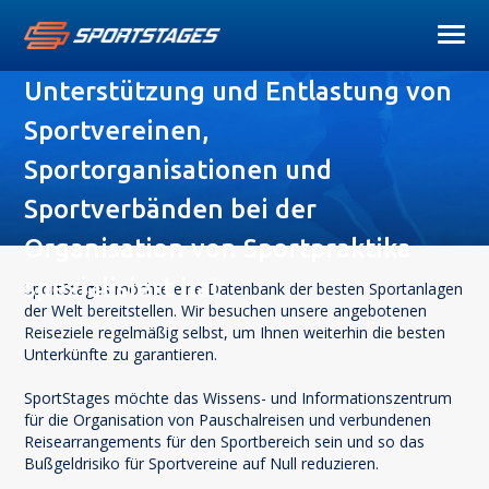
SportStages möchte der Partner
sein, der sich auf die Beratung,
Unterstützung und Entlastung von
Sportvereinen,
Sportorganisationen und
Sportverbänden bei der
Organisation von Sportpraktika
spezialisiert hat
SportStages möchte eine Datenbank der besten Sportanlagen 
der Welt bereitstellen. Wir besuchen unsere angebotenen 
Reiseziele regelmäßig selbst, um Ihnen weiterhin die besten 
Unterkünfte zu garantieren.
SportStages möchte das Wissens- und Informationszentrum 
für die Organisation von Pauschalreisen und verbundenen 
Reisearrangements für den Sportbereich sein und so das 
Bußgeldrisiko für Sportvereine auf Null reduzieren.