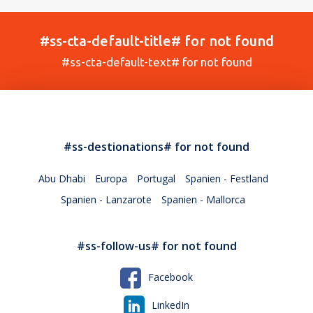
#ss-cta-default-title# for not found
#ss-cta-default-text# for not found
#ss-destionations# for not found
Abu Dhabi
Europa
Portugal
Spanien - Festland
Spanien - Lanzarote
Spanien - Mallorca
#ss-follow-us# for not found
Facebook
LinkedIn