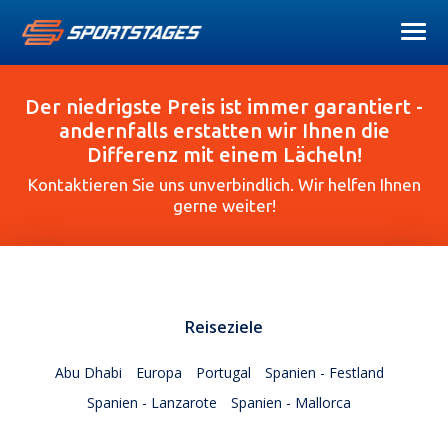
Der niedrigste Preis ist immer garantiert -
andernfalls erstatten wir Ihnen die
Differenz mit einem Lächeln!
Kontaktieren Sie uns unverbindlich. Wir helfen Ihnen
gerne weiter!
Reiseziele
Abu Dhabi
Europa
Portugal
Spanien - Festland
Spanien - Lanzarote
Spanien - Mallorca