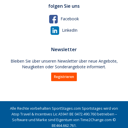
folgen Sie uns
Facebook
LinkedIn
Newsletter
Bleiben Sie über unseren Newsletter über neue Angebote,
Neuigkeiten oder Sonderangebote informiert.
Registrieren
Alle Rechte vorbehalten SportStages.com Sportstages wird von
Atop Travel & Incentives Lic A5941 BE 0472.490.760 betrieben –
Software und Marke sind Eigentum von Time2Change.com ©
BE464.662.761.