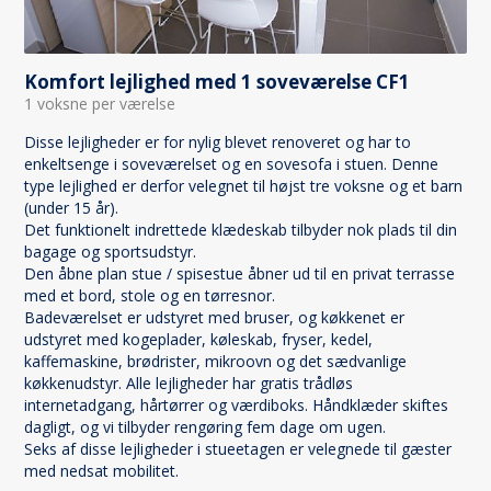
Komfort lejlighed med 1 soveværelse CF1
1 voksne per værelse
Disse lejligheder er for nylig blevet renoveret og har to
enkeltsenge i soveværelset og en sovesofa i stuen. Denne
type lejlighed er derfor velegnet til højst tre voksne og et barn
(under 15 år).
Det funktionelt indrettede klædeskab tilbyder nok plads til din
bagage og sportsudstyr.
Den åbne plan stue / spisestue åbner ud til en privat terrasse
med et bord, stole og en tørresnor.
Badeværelset er udstyret med bruser, og køkkenet er
udstyret med kogeplader, køleskab, fryser, kedel,
kaffemaskine, brødrister, mikroovn og det sædvanlige
køkkenudstyr. Alle lejligheder har gratis trådløs
internetadgang, hårtørrer og værdiboks. Håndklæder skiftes
dagligt, og vi tilbyder rengøring fem dage om ugen.
Seks af disse lejligheder i stueetagen er velegnede til gæster
med nedsat mobilitet.