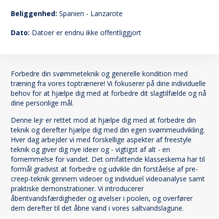
25
Beliggenhed:
Spanien - Lanzarote
Dato:
Datoer er endnu ikke offentliggjort
Forbedre din svømmeteknik og generelle kondition med
træning fra vores toptrænere! Vi fokuserer på dine individuelle
behov for at hjælpe dig med at forbedre dit slagtilfælde og nå
dine personlige mål.
Denne lejr er rettet mod at hjælpe dig med at forbedre din
teknik og derefter hjælpe dig med din egen svømmeudvikling.
Hver dag arbejder vi med forskellige aspekter af freestyle
teknik og giver dig nye ideer og - vigtigst af alt - en
fornemmelse for vandet. Det omfattende klasseskema har til
formål gradvist at forbedre og udvikle din forståelse af pre-
creep-teknik gennem videoer og individuel videoanalyse samt
praktiske demonstrationer. Vi introducerer
åbentvandsfærdigheder og øvelser i poolen, og overfører
dem derefter til det åbne vand i vores saltvandslagune.