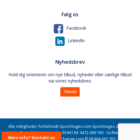
Følg os
Facebook
LinkedIn
Nyhedsbrev
Hold dig orienteret om nye tilbud, nyheder eller særlige tilbud
via vores nyhedsbrev.
Tilmeld
Alle rettigheder forbeholdt SportStages.com Sportstages drives af
Atop Travel & Incentives Lic A5941 BE 0472.490.760 - Software og
Mere info? Kontakt os
brand ejes af Time2Change.com © BE464.662.761.