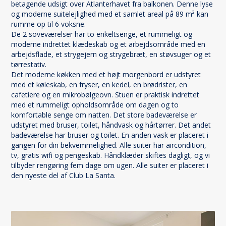
betagende udsigt over Atlanterhavet fra balkonen. Denne lyse
og moderne suitelejlighed med et samlet areal på 89 m² kan
rumme op til 6 voksne.
De 2 soveværelser har to enkeltsenge, et rummeligt og
moderne indrettet klædeskab og et arbejdsområde med en
arbejdsflade, et strygejern og strygebræt, en støvsuger og et
tørrestativ.
Det moderne køkken med et højt morgenbord er udstyret
med et køleskab, en fryser, en kedel, en brødrister, en
cafetiere og en mikrobølgeovn. Stuen er praktisk indrettet
med et rummeligt opholdsområde om dagen og to
komfortable senge om natten. Det store badeværelse er
udstyret med bruser, toilet, håndvask og hårtørrer. Det andet
badeværelse har bruser og toilet. En anden vask er placeret i
gangen for din bekvemmelighed. Alle suiter har aircondition,
tv, gratis wifi og pengeskab. Håndklæder skiftes dagligt, og vi
tilbyder rengøring fem dage om ugen. Alle suiter er placeret i
den nyeste del af Club La Santa.