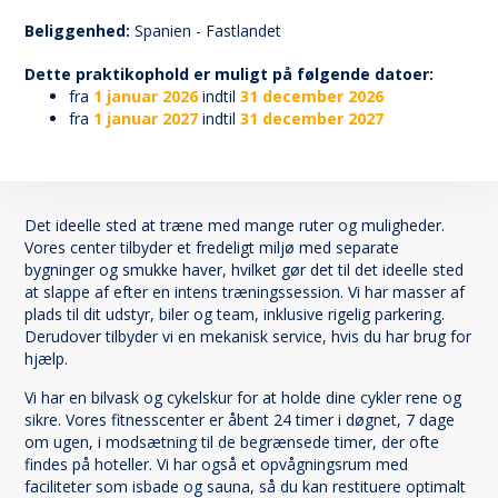
164
Beliggenhed:
Spanien - Fastlandet
Dette praktikophold er muligt på følgende datoer:
fra
1 januar 2026
indtil
31 december 2026
fra
1 januar 2027
indtil
31 december 2027
Det ideelle sted at træne med mange ruter og muligheder.
Vores center tilbyder et fredeligt miljø med separate
bygninger og smukke haver, hvilket gør det til det ideelle sted
at slappe af efter en intens træningssession. Vi har masser af
plads til dit udstyr, biler og team, inklusive rigelig parkering.
Derudover tilbyder vi en mekanisk service, hvis du har brug for
hjælp.
Vi har en bilvask og cykelskur for at holde dine cykler rene og
sikre. Vores fitnesscenter er åbent 24 timer i døgnet, 7 dage
om ugen, i modsætning til de begrænsede timer, der ofte
findes på hoteller. Vi har også et opvågningsrum med
faciliteter som isbade og sauna, så du kan restituere optimalt