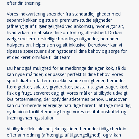
efter din træning.
Vores indkvartering spænder fra standardlejligheder med
separat køkken og stue til premium-studielejligheder
(afhængigt af tilgængelighed ved ankomst), hvor vi gør alt,
hvad vi kan for at sikre din komfort og tilfredshed. Du kan
vælge mellem forskellige boardingmuligheder, herunder
halvpension, helpension og alt inklusive. Derudover kan vi
tilpasse spisestuens åbningstider til dine behov og sørge for
et dedikeret område til dit team.
Du har også mulighed for at medbringe din egen kok, så du
kan nyde måltider, der passer perfekt til dine behov. Vores
sportsdiæt omfatter en række sunde muligheder, herunder
færdigretter, salater, gryderetter, pasta, ris, grøntsager, kød,
fisk og frugt, serveret dagligt. Vores mål er at tilbyde udvalgt
kvalitetsernæring, der opfylder atleternes behov. Derudover
kan du forberede energirige naturlige barer til at tage med dig,
nyde picnicfaciliteterne og bruge vores restitutionsbuffet og
træningsnæringsstation.
Vi tilbyder fleksible indtjekningstider, herunder tidlig check-in
efter anmodning (afhængigt af tilgængelighed), og vi kan