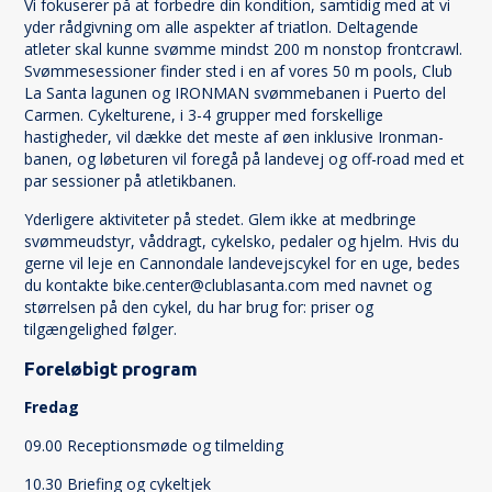
Vi fokuserer på at forbedre din kondition, samtidig med at vi
yder rådgivning om alle aspekter af triatlon. Deltagende
atleter skal kunne svømme mindst 200 m nonstop frontcrawl.
Svømmesessioner finder sted i en af vores 50 m pools, Club
La Santa lagunen og IRONMAN svømmebanen i Puerto del
Carmen. Cykelturene, i 3-4 grupper med forskellige
hastigheder, vil dække det meste af øen inklusive Ironman-
banen, og løbeturen vil foregå på landevej og off-road med et
par sessioner på atletikbanen.
Yderligere aktiviteter på stedet. Glem ikke at medbringe
svømmeudstyr, våddragt, cykelsko, pedaler og hjelm. Hvis du
gerne vil leje en Cannondale landevejscykel for en uge, bedes
du kontakte bike.center@clublasanta.com med navnet og
størrelsen på den cykel, du har brug for: priser og
tilgængelighed følger.
Foreløbigt program
Fredag
09.00 Receptionsmøde og tilmelding
10.30 Briefing og cykeltjek