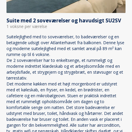
Suite med 2 soveværelser og havudsigt SU2SV
1 voksne per værelse
Suitelejlighed med to soveværelser, to badeværelser og en
betagende udsigt over Atlanterhavet fra balkonen. Denne lyse
og moderne suitelejlighed med et samlet areal på 89 m² kan
rumme op til 6 voksne.
De 2 soveværelser har to enkeltsenge, et rummeligt og
moderne indrettet klædeskab og et arbejdsområde med en
arbejdsflade, et strygejern og strygebræt, en støvsuger og et
tørrestativ.
Det moderne køkken med et højt morgenbord er udstyret
med et køleskab, en fryser, en kedel, en brødrister, en
cafetiere og en mikrobølgeovn. Stuen er praktisk indrettet
med et rummeligt opholdsområde om dagen og to
komfortable senge om natten. Det store badeværelse er
udstyret med bruser, toilet, håndvask og hårtørrer. Det andet
badeværelse har bruser og toilet. En anden vask er placeret i
gangen for din bekvemmelighed. Alle suiter har aircondition,
tv, gratis wifi og pengeskab. Håndklæder skiftes dagligt, og vi