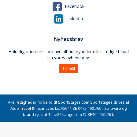
Facebook
LinkedIn
Nyhedsbrev
Hold dig orienteret om nye tilbud, nyheder eller særlige tilbud
via vores nyhedsbrev.
Tilmeld
Alle rettigheder forbeholdt SportStages.com Sportstages drives af
Atop Travel & Incentives Lic A5941 BE 0472.490.760 - Software og
brand ejes af Time2Change.com © BE464.662.761.