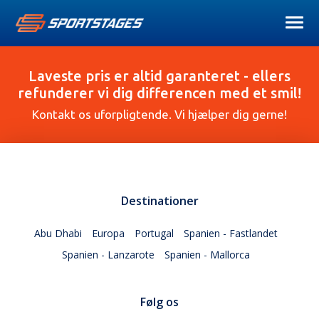
Laveste pris er altid garanteret - ellers
refunderer vi dig differencen med et smil!
Kontakt os uforpligtende. Vi hjælper dig gerne!
Destinationer
Abu Dhabi
Europa
Portugal
Spanien - Fastlandet
Spanien - Lanzarote
Spanien - Mallorca
Følg os