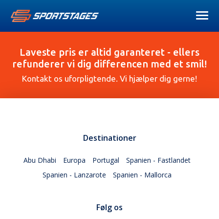
Laveste pris er altid garanteret - ellers
refunderer vi dig differencen med et smil!
Kontakt os uforpligtende. Vi hjælper dig gerne!
Destinationer
Abu Dhabi
Europa
Portugal
Spanien - Fastlandet
Spanien - Lanzarote
Spanien - Mallorca
Følg os