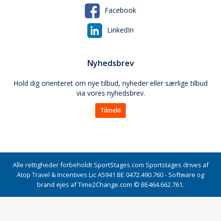
Facebook
LinkedIn
Nyhedsbrev
Hold dig orienteret om nye tilbud, nyheder eller særlige tilbud
via vores nyhedsbrev.
Tilmeld
Alle rettigheder forbeholdt SportStages.com Sportstages drives af
Atop Travel & Incentives Lic A5941 BE 0472.490.760 - Software og
brand ejes af Time2Change.com © BE464.662.761.