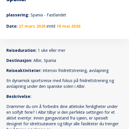
172
plassering:
Spania - Fastlandet
Dato:
27 mars 2026
inntil
18 mai 2026
Reiseduration:
1 uke eller mer
Destinasjon:
Albir, Spania
Reiseaktiviteter:
Intensiv friidrettstrening, avslapning
En dynamisk sportsreise med fokus på friidrettstrening og
avslapning under den spanske solen i Albir.
Beskrivelse:
Drømmer du om å forbedre dine atletiske ferdigheter under
en solfylt ferie? I Albir tilbyr vi den perfekte settingen for et
aktivt eventyr. Innen gangavstand fra sjøen, er spesielt
designet for idrettsutøvere og tilbyr alle fasiliteter du trenger