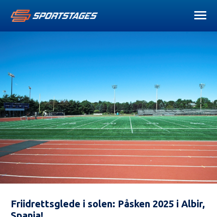
Friidrettsglede i solen: Påsken 2025 i Albir,
Spania!