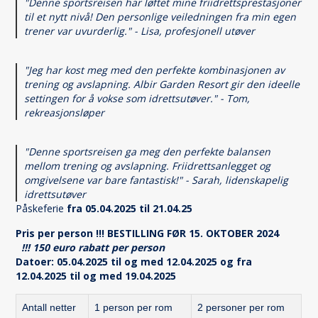
"Denne sportsreisen har løftet mine friidrettsprestasjoner
til et nytt nivå! Den personlige veiledningen fra min egen
trener var uvurderlig." - Lisa, profesjonell utøver
"Jeg har kost meg med den perfekte kombinasjonen av
trening og avslapning. Albir Garden Resort gir den ideelle
settingen for å vokse som idrettsutøver." - Tom,
rekreasjonsløper
"Denne sportsreisen ga meg den perfekte balansen
mellom trening og avslapning. Friidrettsanlegget og
omgivelsene var bare fantastisk!" - Sarah, lidenskapelig
idrettsutøver
Påskeferie
fra 05.04.2025 til 21.04.25
Pris per person !!! BESTILLING FØR 15. OKTOBER 2024
!!! 150 euro rabatt per person
Datoer: 05.04.2025 til og med 12.04.2025 og fra
12.04.2025 til og med 19.04.2025
Antall netter
1 person per rom
2 personer per rom