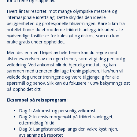
for å trene og slappe av.
Hvert år tar resortet imot mange olympiske mestere og
internasjonale idrettslag. Dette skyldes den ideelle
beliggenheten og profesjonelle tilnærmingen. Bare 5 km fra
hotellet finner du et moderne friidrettsanlegg, inkludert alle
nødvendige fasiliteter for kulestøt og diskos, som du kan
bruke gratis under oppholdet.
Men det er mer! I løpet av hele ferien kan du regne med
tilstedeværelsen av din egen trener, som vil gi deg personlig
veiledning. Ved ankomst blir du hjertelig mottatt og kan
sammen med treneren din lage treningsplanen. Han/hun vil
veilede deg under treningene og være tilgjengelig for alle
spørsmål og behov. Slik kan du fokusere 100% bekymringsløst
på oppholdet ditt!
Eksempel på reiseprogram:
Dag 1: Ankomst og personlig velkomst
Dag 2: Intensiv morgenøkt på friidrettsanlegget,
ettermiddag fri tid
Dag 3: Langdistanseløp langs den vakre kystlinjen,
avslapning på resortet