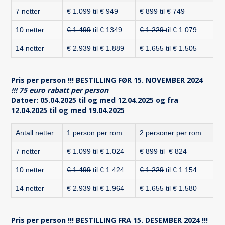
7 netter
€ 1.099
til € 949
€ 899
til € 749
10 netter
€ 1.499
til € 1349
€ 1.229
til € 1.079
14 netter
€ 2.939
til € 1.889
€ 1.655
til € 1.505
Pris per person !!! BESTILLING FØR 15. NOVEMBER 2024
!!! 75 euro rabatt per person
Datoer: 05.04.2025 til og med 12.04.2025 og fra
12.04.2025 til og med 19.04.2025
Antall netter
1 person per rom
2 personer per rom
7 netter
€ 1.099
til € 1.024
€ 899
til € 824
10 netter
€ 1.499
til € 1.424
€ 1.229
til € 1.154
14 netter
€ 2.939
til € 1.964
€ 1.655
til € 1.580
Pris per person !!! BESTILLING FRA 15. DESEMBER 2024 !!!