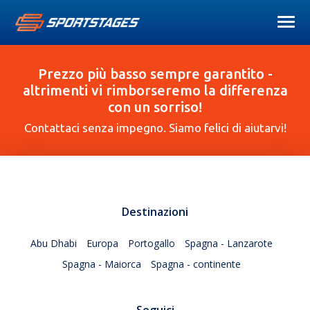
Prezzo più basso sempre garantito -
altrimenti vi rimborseremo la differenza
con un sorriso!
Contattaci senza impegno. Siamo felici di aiutarvi!
Destinazioni
Abu Dhabi
Europa
Portogallo
Spagna - Lanzarote
Spagna - Maiorca
Spagna - continente