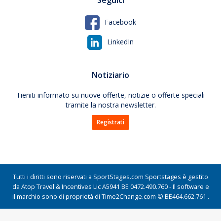
Seguici
Facebook
LinkedIn
Notiziario
Tieniti informato su nuove offerte, notizie o offerte speciali
tramite la nostra newsletter.
Registrati
Tutti i diritti sono riservati a SportStages.com Sportstages è gestito
da Atop Travel & Incentives Lic A5941 BE 0472.490.760 - Il software e
il marchio sono di proprietà di Time2Change.com © BE464.662.761 .