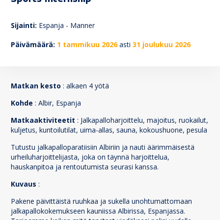
72
Sijainti:
Espanja - Manner
Päivämäärä:
1 tammikuu 2026
asti
31 joulukuu 2026
Matkan kesto
: alkaen 4 yötä
Kohde
: Albir, Espanja
Matkaaktiviteetit
: Jalkapalloharjoittelu, majoitus, ruokailut,
kuljetus, kuntoilutilat, uima-allas, sauna, kokoushuone, pesula
Tutustu jalkapalloparatiisiin Albiriin ja nauti äärimmäisestä
urheiluharjoittelijasta, joka on täynnä harjoittelua,
hauskanpitoa ja rentoutumista seurasi kanssa.
Kuvaus
:
Pakene päivittäistä ruuhkaa ja sukella unohtumattomaan
jalkapallokokemukseen kauniissa Albirissa, Espanjassa.