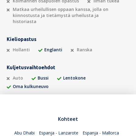
Kolmannen osapuolen opastus
Ilman tukea
Matkaa urheilullisen oppaan kanssa, jolla on
kiinnostusta ja tietämystä urheilusta ja
historiasta
Kieliopastus
Hollanti
Englanti
Ranska
Kuljetusvaihtoehdot
Auto
Bussi
Lentokone
Oma kulkuneuvo
Kohteet
Abu Dhabi
Espanja - Lanzarote
Espanja - Mallorca