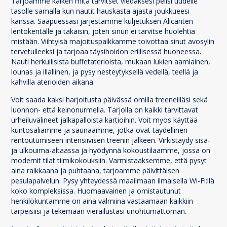
Tarjoamme kaiken mitä tarvitset viedäksesi pelisi uudelle
tasolle samalla kun nautit hauskasta ajasta joukkueesi
kanssa. Saapuessasi järjestämme kuljetuksen Alicanten
lentokentälle ja takaisin, joten sinun ei tarvitse huolehtia
mistään. Viihtyisä majoituspaikkamme toivottaa sinut avosylin
tervetulleeksi ja tarjoaa täysihoidon erillisessä huoneessa.
Nauti herkullisista buffetaterioista, mukaan lukien aamiainen,
lounas ja illallinen, ja pysy nesteytyksellä vedellä, teellä ja
kahvilla aterioiden aikana.
Voit saada kaksi harjoitusta päivässä omilla treeneilläsi sekä
luonnon- että keinonurmella. Tarjolla on kaikki tarvittavat
urheiluvälineet jalkapalloista kartioihin. Voit myös käyttää
kuntosaliamme ja saunaamme, jotka ovat täydellinen
rentoutumiseen intensiivisen treenin jälkeen. Virkistäydy sisä-
ja ulkouima-altaassa ja hyödynnä kokoustilaamme, jossa on
modernit tilat tiimikokouksiin. Varmistaaksemme, että pysyt
aina raikkaana ja puhtaana, tarjoamme päivittäisen
pesulapalvelun. Pysy yhteydessä maailmaan ilmaisella Wi-Fi:llä
koko kompleksissa. Huomaavainen ja omistautunut
henkilökuntamme on aina valmiina vastaamaan kaikkiin
tarpeisiisi ja tekemään vierailustasi unohtumattoman.