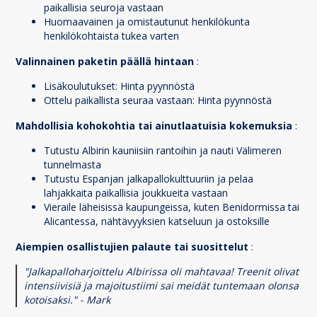
paikallisia seuroja vastaan
Huomaavainen ja omistautunut henkilökunta
henkilökohtaista tukea varten
Valinnainen paketin päällä hintaan
:
Lisäkoulutukset: Hinta pyynnöstä
Ottelu paikallista seuraa vastaan: Hinta pyynnöstä
Mahdollisia kohokohtia tai ainutlaatuisia kokemuksia
:
Tutustu Albirin kauniisiin rantoihin ja nauti Välimeren
tunnelmasta
Tutustu Espanjan jalkapallokulttuuriin ja pelaa
lahjakkaita paikallisia joukkueita vastaan
Vieraile läheisissä kaupungeissa, kuten Benidormissa tai
Alicantessa, nähtävyyksien katseluun ja ostoksille
Aiempien osallistujien palaute tai suosittelut
:
"Jalkapalloharjoittelu Albirissa oli mahtavaa! Treenit olivat
intensiivisiä ja majoitustiimi sai meidät tuntemaan olonsa
kotoisaksi." - Mark