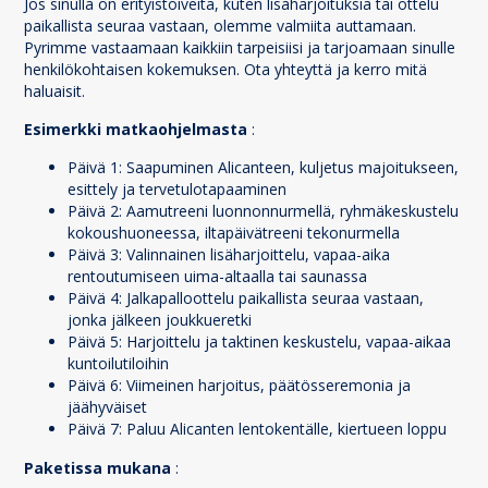
Jos sinulla on erityistoiveita, kuten lisäharjoituksia tai ottelu
paikallista seuraa vastaan, olemme valmiita auttamaan.
Pyrimme vastaamaan kaikkiin tarpeisiisi ja tarjoamaan sinulle
henkilökohtaisen kokemuksen. Ota yhteyttä ja kerro mitä
haluaisit.
Esimerkki matkaohjelmasta
:
Päivä 1: Saapuminen Alicanteen, kuljetus majoitukseen,
esittely ja tervetulotapaaminen
Päivä 2: Aamutreeni luonnonnurmellä, ryhmäkeskustelu
kokoushuoneessa, iltapäivätreeni tekonurmella
Päivä 3: Valinnainen lisäharjoittelu, vapaa-aika
rentoutumiseen uima-altaalla tai saunassa
Päivä 4: Jalkapalloottelu paikallista seuraa vastaan,
jonka jälkeen joukkueretki
Päivä 5: Harjoittelu ja taktinen keskustelu, vapaa-aikaa
kuntoilutiloihin
Päivä 6: Viimeinen harjoitus, päätösseremonia ja
jäähyväiset
Päivä 7: Paluu Alicanten lentokentälle, kiertueen loppu
Paketissa mukana
: