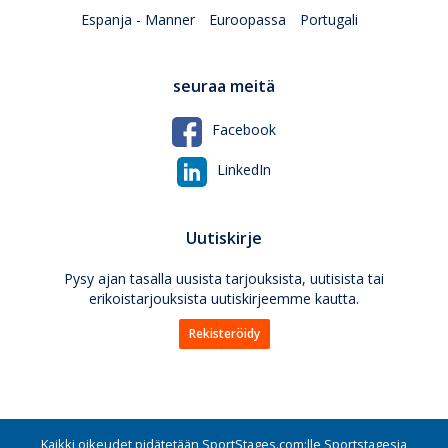
Espanja - Manner
Euroopassa
Portugali
seuraa meitä
Facebook
LinkedIn
Uutiskirje
Pysy ajan tasalla uusista tarjouksista, uutisista tai
erikoistarjouksista uutiskirjeemme kautta.
Rekisteröidy
Kaikki oikeudet pidätetään SportStages.com:lle Sportstagesia