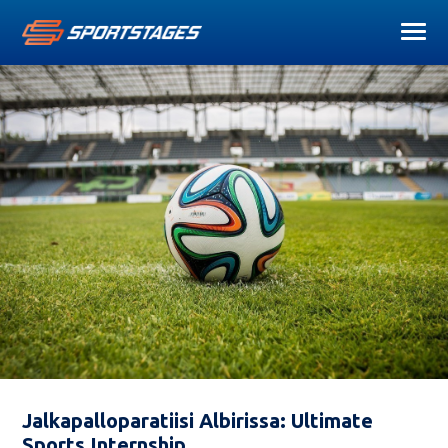
Jalkapalloparatiisi Albirissa: Ultimate
Sports Internship