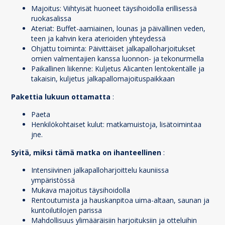
Majoitus: Viihtyisät huoneet täysihoidolla erillisessä
ruokasalissa
Ateriat: Buffet-aamiainen, lounas ja päivällinen veden,
teen ja kahvin kera aterioiden yhteydessä
Ohjattu toiminta: Päivittäiset jalkapalloharjoitukset
omien valmentajien kanssa luonnon- ja tekonurmella
Paikallinen liikenne: Kuljetus Alicanten lentokentälle ja
takaisin, kuljetus jalkapallomajoituspaikkaan
Pakettia lukuun ottamatta
:
Paeta
Henkilökohtaiset kulut: matkamuistoja, lisätoimintaa
jne.
Syitä, miksi tämä matka on ihanteellinen
:
Intensiivinen jalkapalloharjoittelu kauniissa
ympäristössä
Mukava majoitus täysihoidolla
Rentoutumista ja hauskanpitoa uima-altaan, saunan ja
kuntoilutilojen parissa
Mahdollisuus ylimääräisiin harjoituksiin ja otteluihin