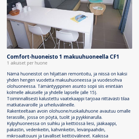
Comfort-huoneisto 1 makuuhuoneella CF1
1 aikuiset per huone
Nämä huoneistot on hiljattain remontoitu, ja niissä on kaksi
yhden hengen vuodetta makuuhuoneessa ja vuodesohva
olohuoneessa. Tämäntyyppinen asunto sopii siis enintään
kolmelle aikuiselle ja yhdelle lapselle (alle 15).
Toiminnallisesti kalustettu vaatekaappi tarjoaa riittävästi tilaa
matkatavaroille ja urheiluvälineille.
Rakenteeltaan avoin olohuone/ruokailuhuone avautuu omalle
terassille, jossa on pöytä, tuolit ja pyykkinarulla.
Kylpyhuoneessa on suihku ja keittiössä liesi, jääkaappi,
pakastin, vedenkeitin, kahvinkeitin, leivänpaahdin,
mikroaaltouuni ja tavalliset keittiövälineet. Kaikissa