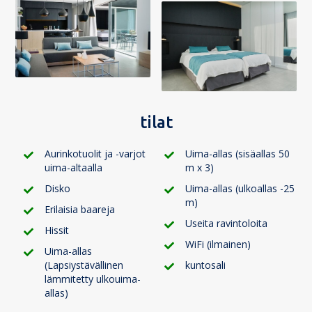
tilat
Aurinkotuolit ja -varjot
Uima-allas (sisäallas 50
uima-altaalla
m x 3)
Disko
Uima-allas (ulkoallas -25
m)
Erilaisia baareja
Useita ravintoloita
Hissit
WiFi (ilmainen)
Uima-allas
(Lapsiystävällinen
kuntosali
lämmitetty ulkouima-
allas)