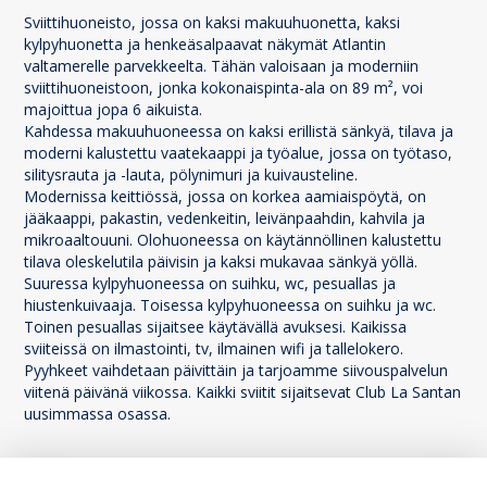
Sviittihuoneisto, jossa on kaksi makuuhuonetta, kaksi
kylpyhuonetta ja henkeäsalpaavat näkymät Atlantin
valtamerelle parvekkeelta. Tähän valoisaan ja moderniin
sviittihuoneistoon, jonka kokonaispinta-ala on 89 m², voi
majoittua jopa 6 aikuista.
Kahdessa makuuhuoneessa on kaksi erillistä sänkyä, tilava ja
moderni kalustettu vaatekaappi ja työalue, jossa on työtaso,
silitysrauta ja -lauta, pölynimuri ja kuivausteline.
Modernissa keittiössä, jossa on korkea aamiaispöytä, on
jääkaappi, pakastin, vedenkeitin, leivänpaahdin, kahvila ja
mikroaaltouuni. Olohuoneessa on käytännöllinen kalustettu
tilava oleskelutila päivisin ja kaksi mukavaa sänkyä yöllä.
Suuressa kylpyhuoneessa on suihku, wc, pesuallas ja
hiustenkuivaaja. Toisessa kylpyhuoneessa on suihku ja wc.
Toinen pesuallas sijaitsee käytävällä avuksesi. Kaikissa
sviiteissä on ilmastointi, tv, ilmainen wifi ja tallelokero.
Pyyhkeet vaihdetaan päivittäin ja tarjoamme siivouspalvelun
viitenä päivänä viikossa. Kaikki sviitit sijaitsevat Club La Santan
uusimmassa osassa.