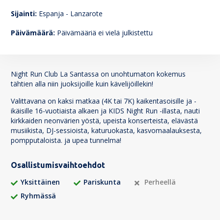
150
Sijainti:
Espanja - Lanzarote
Päivämäärä:
Päivämääriä ei vielä julkistettu
Night Run Club La Santassa on unohtumaton kokemus
tähtien alla niin juoksijoille kuin kävelijöillekin!
Valittavana on kaksi matkaa (4K tai 7K) kaikentasoisille ja -
ikäisille 16-vuotiaista alkaen ja KIDS Night Run -illasta, nauti
kirkkaiden neonvärien yöstä, upeista konserteista, elävästä
musiikista, DJ-sessioista, katuruokasta, kasvomaalauksesta,
pompputaloista. ja upea tunnelma!
Osallistumisvaihtoehdot
Yksittäinen
Pariskunta
Perheellä
Ryhmässä