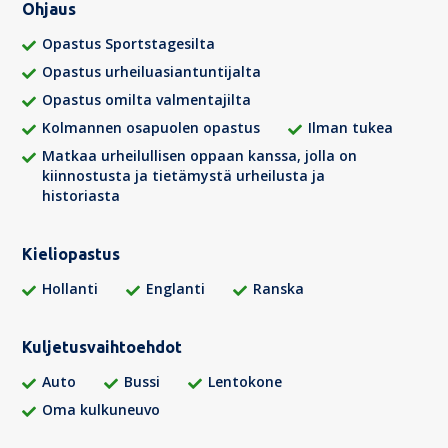
Ohjaus
Opastus Sportstagesilta
Opastus urheiluasiantuntijalta
Opastus omilta valmentajilta
Kolmannen osapuolen opastus
Ilman tukea
Matkaa urheilullisen oppaan kanssa, jolla on
kiinnostusta ja tietämystä urheilusta ja
historiasta
Kieliopastus
Hollanti
Englanti
Ranska
Kuljetusvaihtoehdot
Auto
Bussi
Lentokone
Oma kulkuneuvo