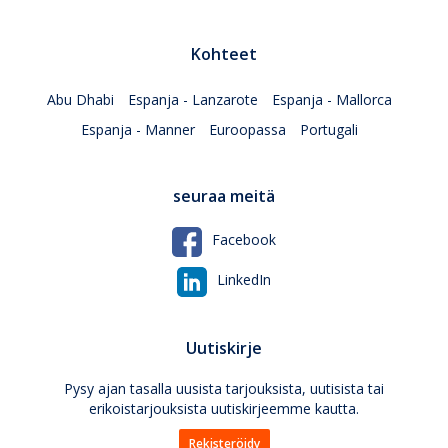
Kohteet
Abu Dhabi
Espanja - Lanzarote
Espanja - Mallorca
Espanja - Manner
Euroopassa
Portugali
seuraa meitä
Facebook
LinkedIn
Uutiskirje
Pysy ajan tasalla uusista tarjouksista, uutisista tai
erikoistarjouksista uutiskirjeemme kautta.
Rekisteröidy