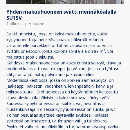
Yhden makuuhuoneen sviitti merinäköalalla
SU1SV
1 aikuiset per huone
Sviittihuoneisto, jossa on kaksi makuuhuonetta, kaksi
kylpyhuonetta ja henkeäsalpaavat näkymät Atlantin
valtamerelle parvekkeelta. Tähän valoisaan ja moderniin
sviittihuoneistoon, jonka kokonaispinta-ala on 89 m², voi
majoittua jopa 6 aikuista.
Kahdessa makuuhuoneessa on kaksi erillistä sänkyä, tilava ja
moderni kalustettu vaatekaappi ja työalue, jossa on työtaso,
silitysrauta ja -lauta, pölynimuri ja kuivausteline.
Modernissa keittiössä, jossa on korkea aamiaispöytä, on
jääkaappi, pakastin, vedenkeitin, leivänpaahdin, kahvila ja
mikroaaltouuni. Olohuoneessa on käytännöllinen kalustettu
tilava oleskelutila päivisin ja kaksi mukavaa sänkyä yöllä.
Suuressa kylpyhuoneessa on suihku, wc, pesuallas ja
hiustenkuivaaja. Toisessa kylpyhuoneessa on suihku ja wc.
Toinen pesuallas sijaitsee käytävällä avuksesi. Kaikissa
sviiteissä on ilmastointi, tv, ilmainen wifi ja tallelokero.
Pyyhkeet vaihdetaan päivittäin ja tarjoamme siivouspalvelun