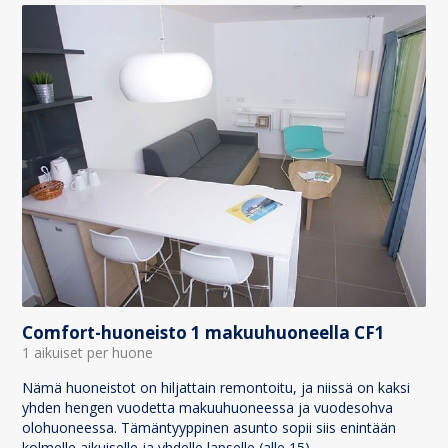
Comfort-huoneisto 1 makuuhuoneella CF1
1 aikuiset per huone
Nämä huoneistot on hiljattain remontoitu, ja niissä on kaksi
yhden hengen vuodetta makuuhuoneessa ja vuodesohva
olohuoneessa. Tämäntyyppinen asunto sopii siis enintään
kolmelle aikuiselle ja yhdelle lapselle (alle 15).