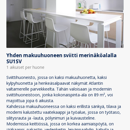
Yhden makuuhuoneen sviitti merinäköalalla
SU1SV
1 aikuiset per huone
Sviittihuoneisto, jossa on kaksi makuuhuonetta, kaksi
kylpyhuonetta ja henkeäsalpaavat näkymät Atlantin
valtamerelle parvekkeelta. Tähän valoisaan ja moderniin
sviittihuoneistoon, jonka kokonaispinta-ala on 89 m², voi
majoittua jopa 6 aikuista.
Kahdessa makuuhuoneessa on kaksi erillistä sänkyä, tilava ja
moderni kalustettu vaatekaappi ja työalue, jossa on työtaso,
silitysrauta ja -lauta, pölynimuri ja kuivausteline.
Modernissa keittiössä, jossa on korkea aamiaispöytä, on
jääkaappi, pakastin, vedenkeitin, leivänpaahdin, kahvila ja