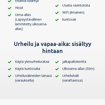
Erilaisia baareja
Useita ravintoloita
Hissit
WiFi (ilmainen)
Uima-allas
(Lapsiystävällinen
kuntosali
lämmitetty ulkouima-
allas)
Urheilu ja vapaa-aika:
sisältyy
hintaan
Käytä yleisurheilurataa
jalkapallokenttä
Käytä kuntosalia
Ulkouima-allas (50m)
Urheiluvälineiden lainaus
Urheiluhalli
(varauksella)
(varattavissa)