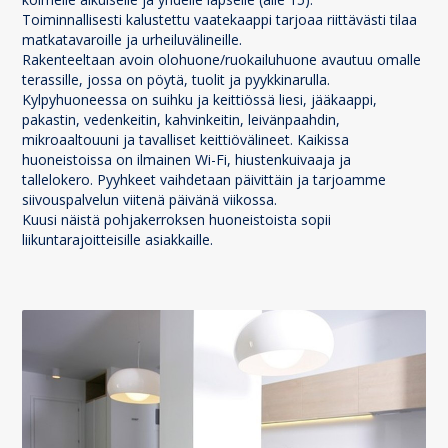
Toiminnallisesti kalustettu vaatekaappi tarjoaa riittävästi tilaa
matkatavaroille ja urheiluvälineille.
Rakenteeltaan avoin olohuone/ruokailuhuone avautuu omalle
terassille, jossa on pöytä, tuolit ja pyykkinarulla.
Kylpyhuoneessa on suihku ja keittiössä liesi, jääkaappi,
pakastin, vedenkeitin, kahvinkeitin, leivänpaahdin,
mikroaaltouuni ja tavalliset keittiövälineet. Kaikissa
huoneistoissa on ilmainen Wi-Fi, hiustenkuivaaja ja
tallelokero. Pyyhkeet vaihdetaan päivittäin ja tarjoamme
siivouspalvelun viitenä päivänä viikossa.
Kuusi näistä pohjakerroksen huoneistoista sopii
liikuntarajoitteisille asiakkaille.