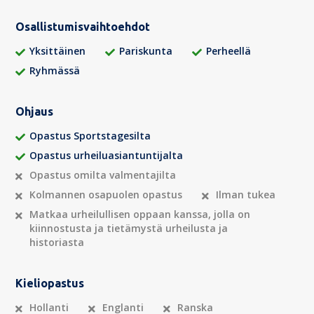
Osallistumisvaihtoehdot
Yksittäinen
Pariskunta
Perheellä
Ryhmässä
Ohjaus
Opastus Sportstagesilta
Opastus urheiluasiantuntijalta
Opastus omilta valmentajilta
Kolmannen osapuolen opastus
Ilman tukea
Matkaa urheilullisen oppaan kanssa, jolla on
kiinnostusta ja tietämystä urheilusta ja
historiasta
Kieliopastus
Hollanti
Englanti
Ranska