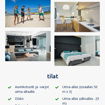
tilat
Aurinkotuolit ja -varjot
Uima-allas (sisäallas 50
uima-altaalla
m x 3)
Disko
Uima-allas (ulkoallas -25
m)