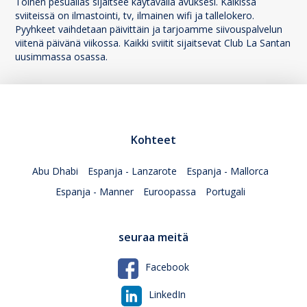
Toinen pesuallas sijaitsee käytävällä avuksesi. Kaikissa
sviiteissä on ilmastointi, tv, ilmainen wifi ja tallelokero.
Pyyhkeet vaihdetaan päivittäin ja tarjoamme siivouspalvelun
viitenä päivänä viikossa. Kaikki sviitit sijaitsevat Club La Santan
uusimmassa osassa.
Kohteet
Abu Dhabi
Espanja - Lanzarote
Espanja - Mallorca
Espanja - Manner
Euroopassa
Portugali
seuraa meitä
Facebook
LinkedIn