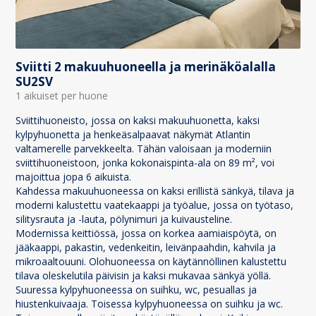
Sviitti 2 makuuhuoneella ja merinäköalalla
SU2SV
1 aikuiset per huone
Sviittihuoneisto, jossa on kaksi makuuhuonetta, kaksi
kylpyhuonetta ja henkeäsalpaavat näkymät Atlantin
valtamerelle parvekkeelta. Tähän valoisaan ja moderniin
sviittihuoneistoon, jonka kokonaispinta-ala on 89 m², voi
majoittua jopa 6 aikuista.
Kahdessa makuuhuoneessa on kaksi erillistä sänkyä, tilava ja
moderni kalustettu vaatekaappi ja työalue, jossa on työtaso,
silitysrauta ja -lauta, pölynimuri ja kuivausteline.
Modernissa keittiössä, jossa on korkea aamiaispöytä, on
jääkaappi, pakastin, vedenkeitin, leivänpaahdin, kahvila ja
mikroaaltouuni. Olohuoneessa on käytännöllinen kalustettu
tilava oleskelutila päivisin ja kaksi mukavaa sänkyä yöllä.
Suuressa kylpyhuoneessa on suihku, wc, pesuallas ja
hiustenkuivaaja. Toisessa kylpyhuoneessa on suihku ja wc.