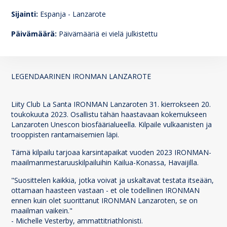
143
Sijainti:
Espanja - Lanzarote
Päivämäärä:
Päivämääriä ei vielä julkistettu
LEGENDAARINEN IRONMAN LANZAROTE
Liity Club La Santa IRONMAN Lanzaroten 31. kierrokseen 20.
toukokuuta 2023. Osallistu tähän haastavaan kokemukseen
Lanzaroten Unescon biosfäärialueella. Kilpaile vulkaanisten ja
trooppisten rantamaisemien läpi.
Tämä kilpailu tarjoaa karsintapaikat vuoden 2023 IRONMAN-
maailmanmestaruuskilpailuihin Kailua-Konassa, Havaijilla.
"Suosittelen kaikkia, jotka voivat ja uskaltavat testata itseään,
ottamaan haasteen vastaan - et ole todellinen IRONMAN
ennen kuin olet suorittanut IRONMAN Lanzaroten, se on
maailman vaikein."
- Michelle Vesterby, ammattitriathlonisti.