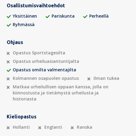
Osallistumisvaihtoehdot
Yksittäinen
Pariskunta
Perheellä
Ryhmässä
Ohjaus
Opastus Sportstagesilta
Opastus urheiluasiantuntijalta
Opastus omilta valmentajilta
Kolmannen osapuolen opastus
Ilman tukea
Matkaa urheilullisen oppaan kanssa, jolla on
kiinnostusta ja tietämystä urheilusta ja
historiasta
Kieliopastus
Hollanti
Englanti
Ranska