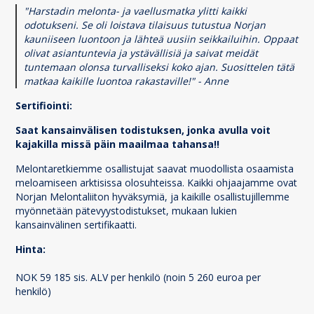
"Harstadin melonta- ja vaellusmatka ylitti kaikki
odotukseni. Se oli loistava tilaisuus tutustua Norjan
kauniiseen luontoon ja lähteä uusiin seikkailuihin. Oppaat
olivat asiantuntevia ja ystävällisiä ja saivat meidät
tuntemaan olonsa turvalliseksi koko ajan. Suosittelen tätä
matkaa kaikille luontoa rakastaville!" - Anne
Sertifiointi:
Saat kansainvälisen todistuksen, jonka avulla voit
kajakilla missä päin maailmaa tahansa!!
Melontaretkiemme osallistujat saavat muodollista osaamista
meloamiseen arktisissa olosuhteissa. Kaikki ohjaajamme ovat
Norjan Melontaliiton hyväksymiä, ja kaikille osallistujillemme
myönnetään pätevyystodistukset, mukaan lukien
kansainvälinen sertifikaatti.
Hinta:
NOK 59 185 sis. ALV per henkilö (noin 5 260 euroa per
henkilö)