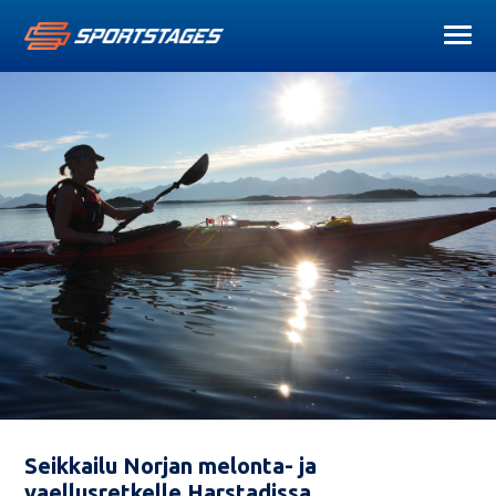
Seikkailu Norjan melonta- ja
vaellusretkelle Harstadissa