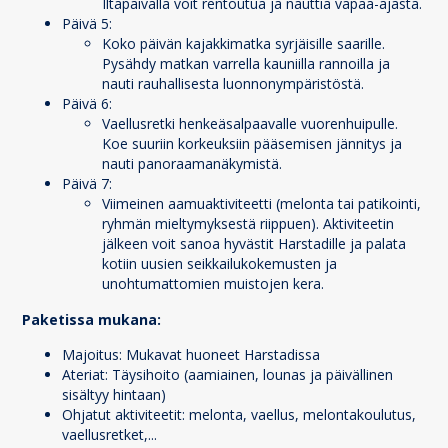
Iltapäivällä voit rentoutua ja nauttia vapaa-ajasta.
Päivä 5:
Koko päivän kajakkimatka syrjäisille saarille.
Pysähdy matkan varrella kauniilla rannoilla ja
nauti rauhallisesta luonnonympäristöstä.
Päivä 6:
Vaellusretki henkeäsalpaavalle vuorenhuipulle.
Koe suuriin korkeuksiin pääsemisen jännitys ja
nauti panoraamanäkymistä.
Päivä 7:
Viimeinen aamuaktiviteetti (melonta tai patikointi,
ryhmän mieltymyksestä riippuen). Aktiviteetin
jälkeen voit sanoa hyvästit Harstadille ja palata
kotiin uusien seikkailukokemusten ja
unohtumattomien muistojen kera.
Paketissa mukana:
Majoitus: Mukavat huoneet Harstadissa
Ateriat: Täysihoito (aamiainen, lounas ja päivällinen
sisältyy hintaan)
Ohjatut aktiviteetit: melonta, vaellus, melontakoulutus,
vaellusretket,...