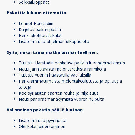
Seikkailuoppaat
Pakettia lukuun ottamatta:
Lennot Harstadiin
Kuljetus paikan päällä
Henkilökohtaiset kulut
Lisätoimintaa ohjelman ulkopuolella
Syitä, miksi tämä matka on ihanteellinen:
Tutustu Harstadin henkeäsalpaaviin luonnonmaisemiin
Nauti jännittävistä melontaretkistä rannikolla
Tutustu vuoriin haastavilla vaelluksilla
Hanki ammattimaista melontakoulutusta ja opi uusia
taitoja
Koe syrjäisten saarten rauha ja hiljaisuus
Nauti panoraamanäkymistä vuoren huipulta
Valinnainen paketin päällä hintaan:
Lisätoimintaa pyynnöstä
Oleskelun pidentäminen