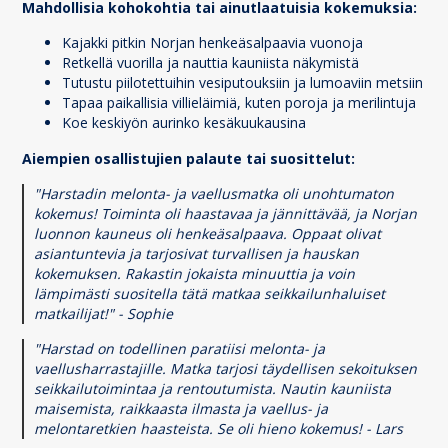
Mahdollisia kohokohtia tai ainutlaatuisia kokemuksia:
Kajakki pitkin Norjan henkeäsalpaavia vuonoja
Retkellä vuorilla ja nauttia kauniista näkymistä
Tutustu piilotettuihin vesiputouksiin ja lumoaviin metsiin
Tapaa paikallisia villieläimiä, kuten poroja ja merilintuja
Koe keskiyön aurinko kesäkuukausina
Aiempien osallistujien palaute tai suosittelut:
"Harstadin melonta- ja vaellusmatka oli unohtumaton
kokemus! Toiminta oli haastavaa ja jännittävää, ja Norjan
luonnon kauneus oli henkeäsalpaava. Oppaat olivat
asiantuntevia ja tarjosivat turvallisen ja hauskan
kokemuksen. Rakastin jokaista minuuttia ja voin
lämpimästi suositella tätä matkaa seikkailunhaluiset
matkailijat!" - Sophie
"Harstad on todellinen paratiisi melonta- ja
vaellusharrastajille. Matka tarjosi täydellisen sekoituksen
seikkailutoimintaa ja rentoutumista. Nautin kauniista
maisemista, raikkaasta ilmasta ja vaellus- ja
melontaretkien haasteista. Se oli hieno kokemus! - Lars