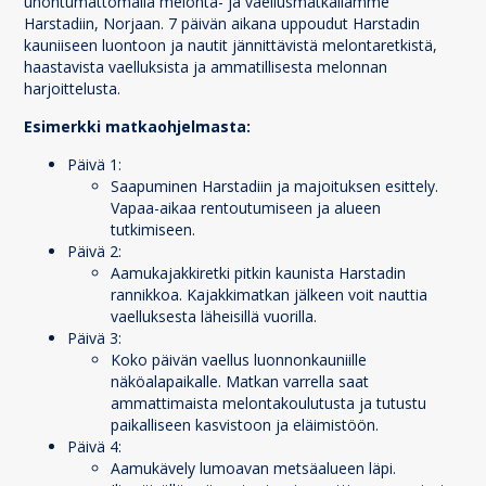
unohtumattomalla melonta- ja vaellusmatkallamme
Harstadiin, Norjaan. 7 päivän aikana uppoudut Harstadin
kauniiseen luontoon ja nautit jännittävistä melontaretkistä,
haastavista vaelluksista ja ammatillisesta melonnan
harjoittelusta.
Esimerkki matkaohjelmasta:
Päivä 1:
Saapuminen Harstadiin ja majoituksen esittely.
Vapaa-aikaa rentoutumiseen ja alueen
tutkimiseen.
Päivä 2:
Aamukajakkiretki pitkin kaunista Harstadin
rannikkoa. Kajakkimatkan jälkeen voit nauttia
vaelluksesta läheisillä vuorilla.
Päivä 3:
Koko päivän vaellus luonnonkauniille
näköalapaikalle. Matkan varrella saat
ammattimaista melontakoulutusta ja tutustu
paikalliseen kasvistoon ja eläimistöön.
Päivä 4:
Aamukävely lumoavan metsäalueen läpi.