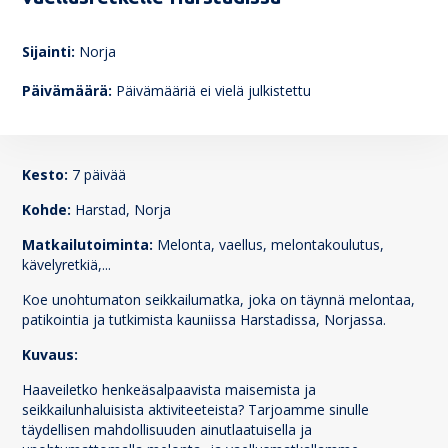
138
Sijainti:
Norja
Päivämäärä:
Päivämääriä ei vielä julkistettu
Kesto:
7 päivää
Kohde:
Harstad, Norja
Matkailutoiminta:
Melonta, vaellus, melontakoulutus,
kävelyretkiä,...
Koe unohtumaton seikkailumatka, joka on täynnä melontaa,
patikointia ja tutkimista kauniissa Harstadissa, Norjassa.
Kuvaus:
Haaveiletko henkeäsalpaavista maisemista ja
seikkailunhaluisista aktiviteeteista? Tarjoamme sinulle
täydellisen mahdollisuuden ainutlaatuisella ja