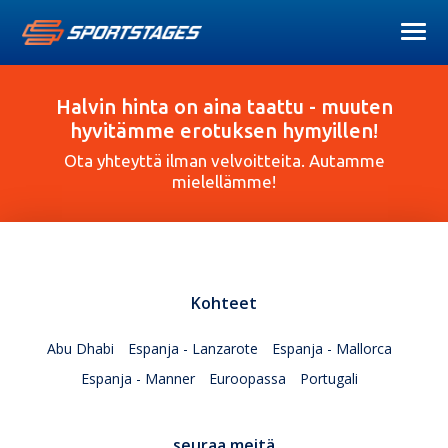
Halvin hinta on aina taattu - muuten
hyvitämme erotuksen hymyillen!
Ota yhteyttä ilman velvoitteita. Autamme
mielellämme!
Kohteet
Abu Dhabi
Espanja - Lanzarote
Espanja - Mallorca
Espanja - Manner
Euroopassa
Portugali
seuraa meitä