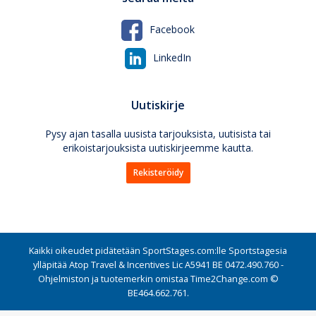
Facebook
LinkedIn
Uutiskirje
Pysy ajan tasalla uusista tarjouksista, uutisista tai
erikoistarjouksista uutiskirjeemme kautta.
Rekisteröidy
Kaikki oikeudet pidätetään SportStages.com:lle Sportstagesia
ylläpitää Atop Travel & Incentives Lic A5941 BE 0472.490.760 -
Ohjelmiston ja tuotemerkin omistaa Time2Change.com ©
BE464.662.761.