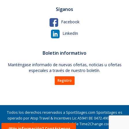
Síganos
Facebook
LinkedIn
Boletin informativo
Manténgase informado de nuevas ofertas, noticias u ofertas
especiales a través de nuestro boletín.
Registro
Todos los derechos reservados a SportStages.com Sportstages es
operado por Atop Travel & Incentives Lic A5941 BE 0472.490.760 - El
software y la marca son propiedad de Time2Change.com ©
¿Más información? Contáctenos