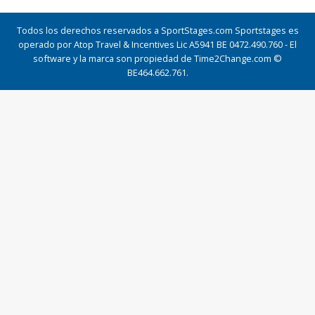
Todos los derechos reservados a SportStages.com Sportstages es
operado por Atop Travel & Incentives Lic A5941 BE 0472.490.760 - El
software y la marca son propiedad de Time2Change.com ©
BE464.662.761.